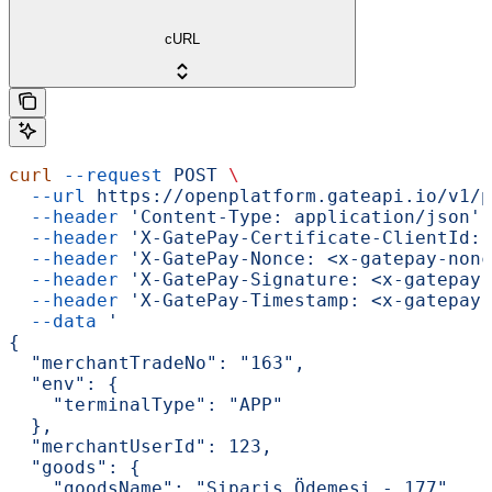
cURL
curl
 --request
 POST
 \
  --url
 https://openplatform.gateapi.io/v1/p
  --header
 'Content-Type: application/json'
 
  --header
 'X-GatePay-Certificate-ClientId: 
  --header
 'X-GatePay-Nonce: <x-gatepay-nonc
  --header
 'X-GatePay-Signature: <x-gatepay-
  --header
 'X-GatePay-Timestamp: <x-gatepay-
  --data
 '
{
  "merchantTradeNo": "163",
  "env": {
    "terminalType": "APP"
  },
  "merchantUserId": 123,
  "goods": {
    "goodsName": "Sipariş Ödemesi - 177",