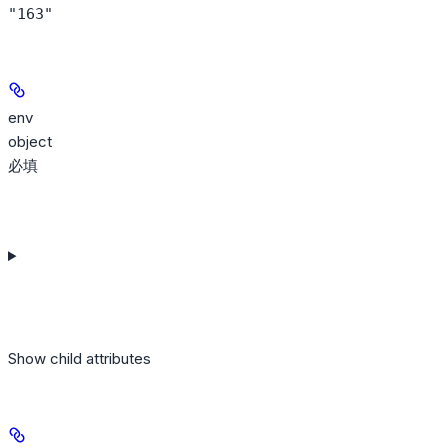
"163"
env
object
必填
Show
child attributes