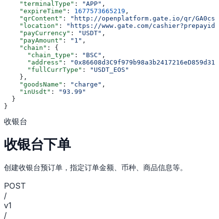
    "terminalType"
: 
"APP"
,
    "expireTime"
: 
1677573665219
,
    "qrContent"
: 
"http://openplatform.gate.io/qr/GA0csk
    "location"
: 
"https://www.gate.com/cashier?prepayid=
    "payCurrency"
: 
"USDT"
,
    "payAmount"
: 
"1"
,
    "chain"
: {
      "chain_type"
: 
"BSC"
,
      "address"
: 
"0x86608d3C9f979b98a3b2417216eD859d313
      "fullCurrType"
: 
"USDT_EOS"
    },
    "goodsName"
: 
"charge"
,
    "inUsdt"
: 
"93.99"
  }
}
收银台
收银台下单
创建收银台预订单，指定订单金额、币种、商品信息等。
POST
/
v1
/