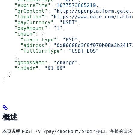
    "expireTime"
: 
1677573665219
,
    "qrContent"
: 
"http://openplatform.gate.i
    "location"
: 
"https://www.gate.com/cashie
    "payCurrency"
: 
"USDT"
,
    "payAmount"
: 
"1"
,
    "chain"
: {
      "chain_type"
: 
"BSC"
,
      "address"
: 
"0x86608d3C9f979b98a3b24172
      "fullCurrType"
: 
"USDT_EOS"
    },
    "goodsName"
: 
"charge"
,
    "inUsdt"
: 
"93.99"
  }
}
概述
本页说明
接口。完整的请求
POST /v1/pay/checkout/order