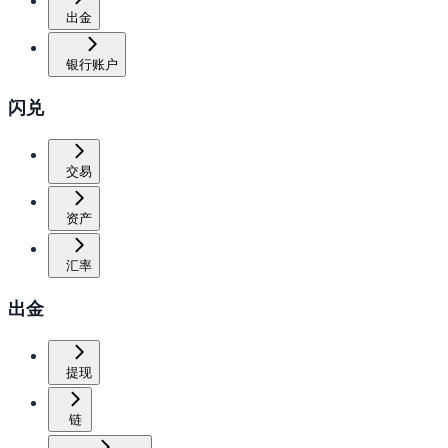
出金
银行账户
闪兑
交易
资产
汇率
出金
提现
链