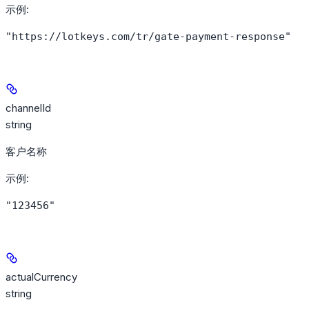
示例
:
"https://lotkeys.com/tr/gate-payment-response"
channelId
string
客户名称
示例
:
"123456"
actualCurrency
string