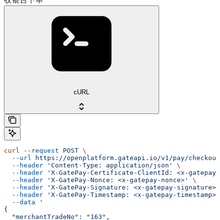
cURL
curl
 --request
 POST
 \
  --url
 https://openplatform.gateapi.io/v1/pay/checkout
  --header
 'Content-Type: application/json'
 \
  --header
 'X-GatePay-Certificate-ClientId: <x-gatepay-
  --header
 'X-GatePay-Nonce: <x-gatepay-nonce>'
 \
  --header
 'X-GatePay-Signature: <x-gatepay-signature>'
  --header
 'X-GatePay-Timestamp: <x-gatepay-timestamp>'
  --data
 '
{
  "merchantTradeNo": "163",