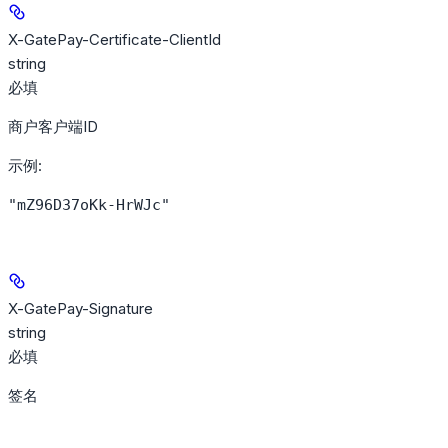
X-GatePay-Certificate-ClientId
string
必填
商户客户端ID
示例
:
"mZ96D37oKk-HrWJc"
X-GatePay-Signature
string
必填
签名