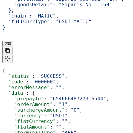
    "goodsDetail": "Sipariş No : 160"
  },
  "chain": "MATIC",
  "fullCurrType": "USDT_MATIC"
}
'
200
{
  "status"
: 
"SUCCESS"
,
  "code"
: 
"000000"
,
  "errorMessage"
: 
""
,
  "data"
: {
    "prepayId"
: 
"65466648727916544"
,
    "orderAmount"
: 
"1"
,
    "surchargeAmount"
: 
"0"
,
    "currency"
: 
"USDT"
,
    "fiatCurrency"
: 
""
,
    "fiatAmount"
: 
""
,
    "terminalType"
: 
"APP"
,