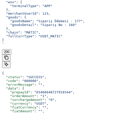
  "env": {
    "terminalType": "APP"
  },
  "merchantUserId": 123,
  "goods": {
    "goodsName": "Sipariş Ödemesi - 177",
    "goodsDetail": "Sipariş No : 160"
  },
  "chain": "MATIC",
  "fullCurrType": "USDT_MATIC"
}
'
200
{
  "status"
: 
"SUCCESS"
,
  "code"
: 
"000000"
,
  "errorMessage"
: 
""
,
  "data"
: {
    "prepayId"
: 
"65466648727916544"
,
    "orderAmount"
: 
"1"
,
    "surchargeAmount"
: 
"0"
,
    "currency"
: 
"USDT"
,
    "fiatCurrency"
: 
""
,
    "fiatAmount"
: 
""
,