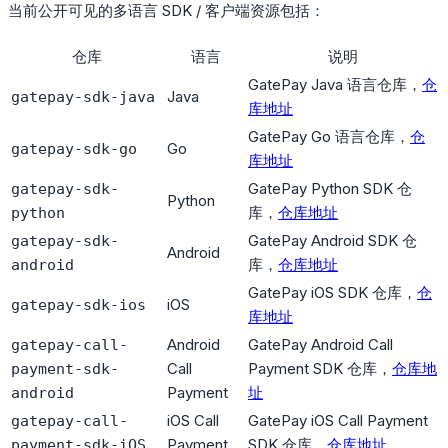
当前公开可见的多语言 SDK / 客户端资源包括：
仓库
语言
说明
GatePay Java 语言仓库，
仓
Java
gatepay-sdk-java
库地址
GatePay Go 语言仓库，
仓
Go
gatepay-sdk-go
库地址
GatePay Python SDK 仓
gatepay-sdk-
Python
库，
仓库地址
python
GatePay Android SDK 仓
gatepay-sdk-
Android
库，
仓库地址
android
GatePay iOS SDK 仓库，
仓
iOS
gatepay-sdk-ios
库地址
Android
GatePay Android Call
gatepay-call-
Call
Payment SDK 仓库，
仓库地
payment-sdk-
Payment
址
android
iOS Call
GatePay iOS Call Payment
gatepay-call-
Payment
SDK 仓库，
仓库地址
payment-sdk-iOS