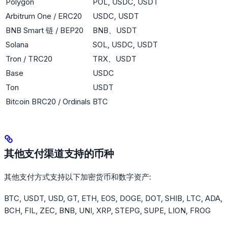
Polygon
POL, USDC, USDT
Arbitrum One / ERC20
USDC, USDT
BNB Smart 链 / BEP20
BNB、USDT
Solana
SOL, USDC, USDT
Tron / TRC20
TRX、USDT
Base
USDC
Ton
USDT
Bitcoin BRC20 / Ordinals
BTC
其他支付渠道支持的币种
其他支付方式支持以下加密货币和数字资产:
BTC, USDT, USD, GT, ETH, EOS, DOGE, DOT, SHIB, LTC, ADA,
BCH, FIL, ZEC, BNB, UNI, XRP, STEPG, SUPE, LION, FROG