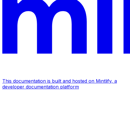
This documentation is built and hosted on Mintlify, a
developer documentation platform
Assistant
Responses
are