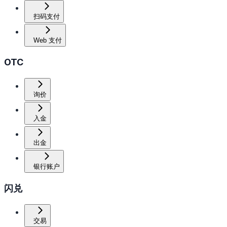
扫码支付
Web 支付
OTC
询价
入金
出金
银行账户
闪兑
交易