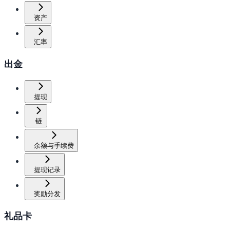
资产
汇率
出金
提现
链
余额与手续费
提现记录
奖励分发
礼品卡