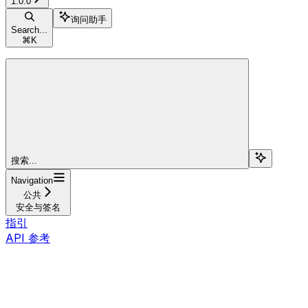
1.0.0
询问助手
Search...
⌘
K
搜索...
Navigation
公共
安全与签名
指引
API 参考