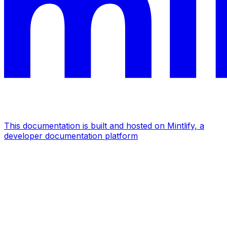
This documentation is built and hosted on Mintlify, a
developer documentation platform
Assistant
Responses
are
generated
using