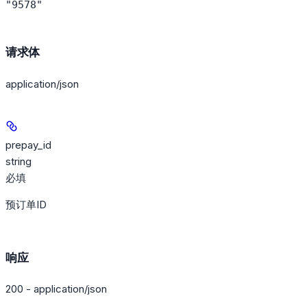
"9578"
请求体
application/json
prepay_id
string
必填
预订单ID
响应
200 - application/json