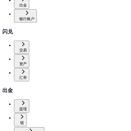
出金
银行账户
闪兑
交易
资产
汇率
出金
提现
链