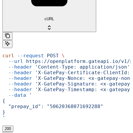
cURL
curl
 --request
 POST
 \
  --url
 https://openplatform.gateapi.io/v1/p
  --header
 'Content-Type: application/json'
 
  --header
 'X-GatePay-Certificate-ClientId: 
  --header
 'X-GatePay-Nonce: <x-gatepay-nonc
  --header
 'X-GatePay-Signature: <x-gatepay-
  --header
 'X-GatePay-Timestamp: <x-gatepay-
  --data
 '
{
  "prepay_id": "50620368071692288"
}
'
200