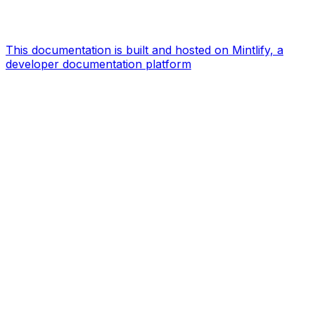
This documentation is built and hosted on Mintlify, a
developer documentation platform
Assistant
Responses
are
generated
using
AI
and
may
contain
mistakes.