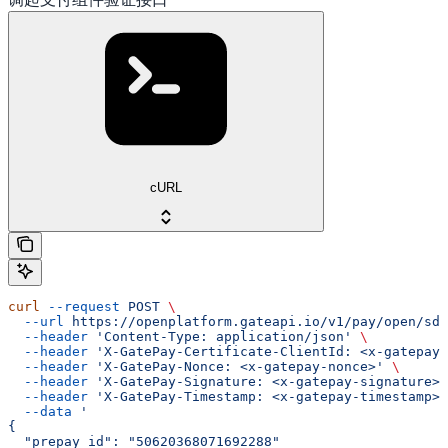
cURL
curl
 --request
 POST
 \
  --url
 https://openplatform.gateapi.io/v1/pay/open/sdk
  --header
 'Content-Type: application/json'
 \
  --header
 'X-GatePay-Certificate-ClientId: <x-gatepay-
  --header
 'X-GatePay-Nonce: <x-gatepay-nonce>'
 \
  --header
 'X-GatePay-Signature: <x-gatepay-signature>'
  --header
 'X-GatePay-Timestamp: <x-gatepay-timestamp>'
  --data
 '
{
  "prepay_id": "50620368071692288"