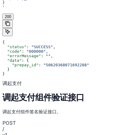
}
'
200
{
  "status"
: 
"SUCCESS"
,
  "code"
: 
"000000"
,
  "errorMessage"
: 
""
,
  "data"
: {
    "prepay_id"
: 
"50620368071692288"
  }
}
调起支付
调起支付组件验证接口
调起支付组件签名验证接口。
POST
/
v1