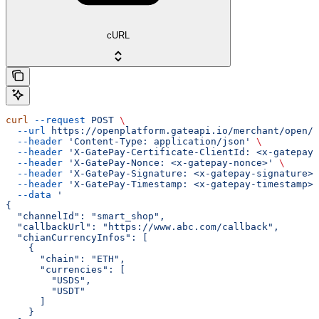
cURL
curl
 --request
 POST
 \
  --url
 https://openplatform.gateapi.io/merchant/open/v
  --header
 'Content-Type: application/json'
 \
  --header
 'X-GatePay-Certificate-ClientId: <x-gatepay-
  --header
 'X-GatePay-Nonce: <x-gatepay-nonce>'
 \
  --header
 'X-GatePay-Signature: <x-gatepay-signature>'
  --header
 'X-GatePay-Timestamp: <x-gatepay-timestamp>'
  --data
 '
{
  "channelId": "smart_shop",
  "callbackUrl": "https://www.abc.com/callback",
  "chianCurrencyInfos": [
    {
      "chain": "ETH",
      "currencies": [
        "USDS",
        "USDT"
      ]
    }