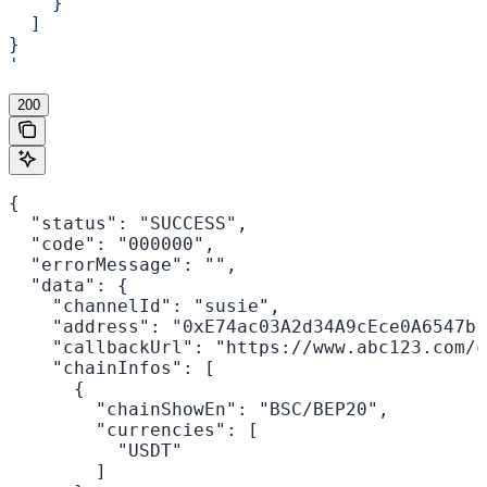
    }
  ]
}
'
200
{

  "status": "SUCCESS",

  "code": "000000",

  "errorMessage": "",

  "data": {

    "channelId": "susie",

    "address": "0xE74ac03A2d34A9cEce0A6547b1
    "callbackUrl": "https://www.abc123.com/c
    "chainInfos": [

      {

        "chainShowEn": "BSC/BEP20",

        "currencies": [

          "USDT"

        ]
