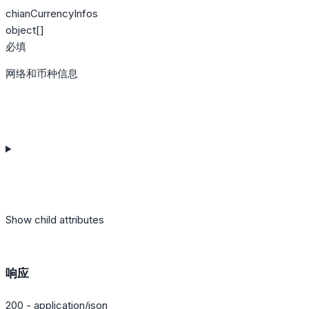
chianCurrencyInfos
object[]
必填
网络和币种信息
Show
child attributes
响应
200 - application/json