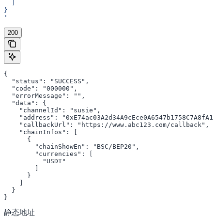
  ]
}
'
200
{

  "status": "SUCCESS",

  "code": "000000",

  "errorMessage": "",

  "data": {

    "channelId": "susie",

    "address": "0xE74ac03A2d34A9cEce0A6547b1758C7A8fA10
    "callbackUrl": "https://www.abc123.com/callback",

    "chainInfos": [

      {

        "chainShowEn": "BSC/BEP20",

        "currencies": [

          "USDT"

        ]

      }

    ]

  }

}
静态地址