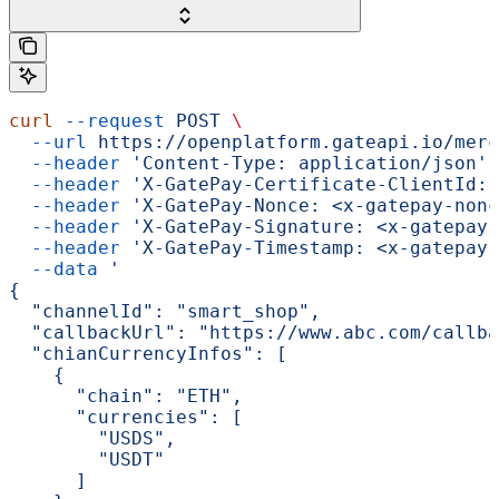
curl
 --request
 POST
 \
  --url
 https://openplatform.gateapi.io/merc
  --header
 'Content-Type: application/json'
 
  --header
 'X-GatePay-Certificate-ClientId: 
  --header
 'X-GatePay-Nonce: <x-gatepay-nonc
  --header
 'X-GatePay-Signature: <x-gatepay-
  --header
 'X-GatePay-Timestamp: <x-gatepay-
  --data
 '
{
  "channelId": "smart_shop",
  "callbackUrl": "https://www.abc.com/callba
  "chianCurrencyInfos": [
    {
      "chain": "ETH",
      "currencies": [
        "USDS",
        "USDT"
      ]