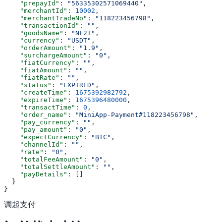
    "prepayId"
: 
"56335302571069440"
,
    "merchantId"
: 
10002
,
    "merchantTradeNo"
: 
"118223456798"
,
    "transactionId"
: 
""
,
    "goodsName"
: 
"NF2T"
,
    "currency"
: 
"USDT"
,
    "orderAmount"
: 
"1.9"
,
    "surchargeAmount"
: 
"0"
,
    "fiatCurrency"
: 
""
,
    "fiatAmount"
: 
""
,
    "fiatRate"
: 
""
,
    "status"
: 
"EXPIRED"
,
    "createTime"
: 
1675392982792
,
    "expireTime"
: 
1675396480000
,
    "transactTime"
: 
0
,
    "order_name"
: 
"MiniApp-Payment#118223456798"
,
    "pay_currency"
: 
""
,
    "pay_amount"
: 
"0"
,
    "expectCurrency"
: 
"BTC"
,
    "channelId"
: 
""
,
    "rate"
: 
"0"
,
    "totalFeeAmount"
: 
"0"
,
    "totalSettleAmount"
: 
""
,
    "payDetails"
: []
  }
}
调起支付