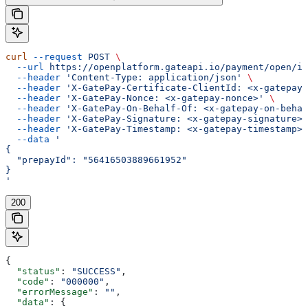
curl
 --request
 POST
 \
  --url
 https://openplatform.gateapi.io/payment/open/in
  --header
 'Content-Type: application/json'
 \
  --header
 'X-GatePay-Certificate-ClientId: <x-gatepay-
  --header
 'X-GatePay-Nonce: <x-gatepay-nonce>'
 \
  --header
 'X-GatePay-On-Behalf-Of: <x-gatepay-on-behal
  --header
 'X-GatePay-Signature: <x-gatepay-signature>'
  --header
 'X-GatePay-Timestamp: <x-gatepay-timestamp>'
  --data
 '
{
  "prepayId": "56416503889661952"
}
'
200
{
  "status"
: 
"SUCCESS"
,
  "code"
: 
"000000"
,
  "errorMessage"
: 
""
,
  "data"
: {