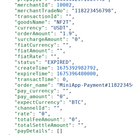
    "merchantId"
: 
10002
,
    "merchantTradeNo"
: 
"118223456798"
,
    "transactionId"
: 
""
,
    "goodsName"
: 
"NF2T"
,
    "currency"
: 
"USDT"
,
    "orderAmount"
: 
"1.9"
,
    "surchargeAmount"
: 
"0"
,
    "fiatCurrency"
: 
""
,
    "fiatAmount"
: 
""
,
    "fiatRate"
: 
""
,
    "status"
: 
"EXPIRED"
,
    "createTime"
: 
1675392982792
,
    "expireTime"
: 
1675396480000
,
    "transactTime"
: 
0
,
    "order_name"
: 
"MiniApp-Payment#118223456
    "pay_currency"
: 
""
,
    "pay_amount"
: 
"0"
,
    "expectCurrency"
: 
"BTC"
,
    "channelId"
: 
""
,
    "rate"
: 
"0"
,
    "totalFeeAmount"
: 
"0"
,
    "totalSettleAmount"
: 
""
,
    "payDetails"
: []