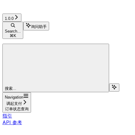
1.0.0
询问助手
Search...
⌘
K
搜索...
Navigation
调起支付
订单状态查询
指引
API 参考