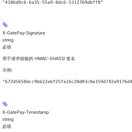
"4186d0c6-6a35-55a9-8dc6-5312769dbff8"
X-GatePay-Signature
string
必填
用于请求校验的 HMAC-SHA512 签名
示例
:
"672d5650dcc9bb22ebf25fa16c28d03c0e159d742a9176d
X-GatePay-Timestamp
string
必填