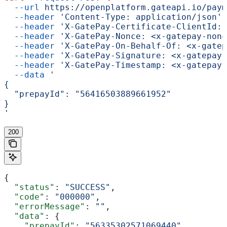
  --url
 https://openplatform.gateapi.io/paym
  --header
 'Content-Type: application/json'
 
  --header
 'X-GatePay-Certificate-ClientId: 
  --header
 'X-GatePay-Nonce: <x-gatepay-nonc
  --header
 'X-GatePay-On-Behalf-Of: <x-gatep
  --header
 'X-GatePay-Signature: <x-gatepay-
  --header
 'X-GatePay-Timestamp: <x-gatepay-
  --data
 '
{
  "prepayId": "56416503889661952"
}
'
200
{
  "status"
: 
"SUCCESS"
,
  "code"
: 
"000000"
,
  "errorMessage"
: 
""
,
  "data"
: {
    "prepayId"
: 
"56335302571069440"
,