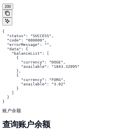
200
{

  "status": "SUCCESS",

  "code": "000000",

  "errorMessage": "",

  "data": {

    "balanceList": [

      {

        "currency": "DOGE",

        "available": "1843.32095"

      },

      {

        "currency": "FORG",

        "available": "3.02"

      }

    ]

  }

}
账户余额
查询账户余额