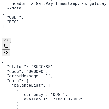
  --header 'X-GatePay-Timestamp: <x-gatepay-
  --data '

[

  "USDT",

  "BTC"

]

'
200
{

  "status": "SUCCESS",

  "code": "000000",

  "errorMessage": "",

  "data": {

    "balanceList": [

      {

        "currency": "DOGE",

        "available": "1843.32095"

      },

      {
