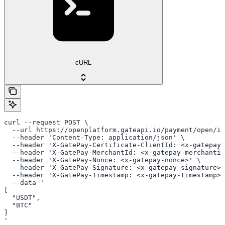
cURL
curl --request POST \

  --url https://openplatform.gateapi.io/payment/open/in
  --header 'Content-Type: application/json' \

  --header 'X-GatePay-Certificate-ClientId: <x-gatepay-
  --header 'X-GatePay-MerchantId: <x-gatepay-merchantid
  --header 'X-GatePay-Nonce: <x-gatepay-nonce>' \

  --header 'X-GatePay-Signature: <x-gatepay-signature>'
  --header 'X-GatePay-Timestamp: <x-gatepay-timestamp>'
  --data '

[

  "USDT",

  "BTC"

]

'