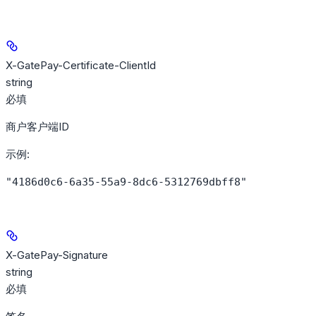
X-GatePay-Certificate-ClientId
string
必填
商户客户端ID
示例
:
"4186d0c6-6a35-55a9-8dc6-5312769dbff8"
X-GatePay-Signature
string
必填