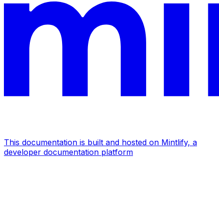
This documentation is built and hosted on Mintlify, a
developer documentation platform
Assistant
Responses
are