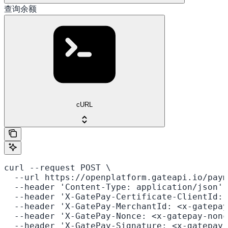
查询余额
cURL
curl --request POST \

  --url https://openplatform.gateapi.io/paym
  --header 'Content-Type: application/json' 
  --header 'X-GatePay-Certificate-ClientId: 
  --header 'X-GatePay-MerchantId: <x-gatepay
  --header 'X-GatePay-Nonce: <x-gatepay-nonc
  --header 'X-GatePay-Signature: <x-gatepay-