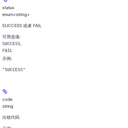
status
enum<string>
SUCCESS 或者 FAIL
可用选项
:
,
SUCCESS
FAIL
示例
:
"SUCCESS"
code
string
出错代码