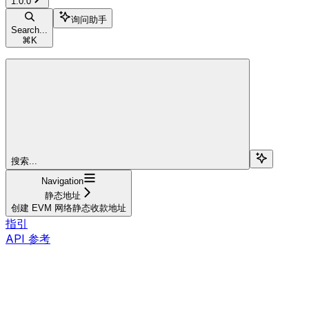
1.0.0
询问助手
Search...
⌘
K
搜索...
Navigation
静态地址
创建 EVM 网络静态收款地址
指引
API 参考