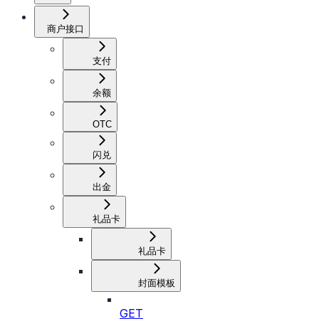
商户接口
支付
余额
OTC
闪兑
出金
礼品卡
礼品卡
封面模板
GET