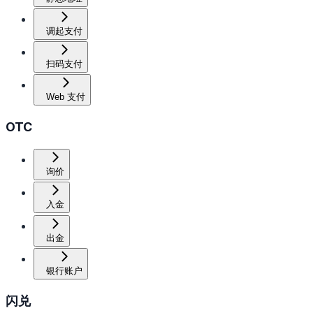
调起支付
扫码支付
Web 支付
OTC
询价
入金
出金
银行账户
闪兑