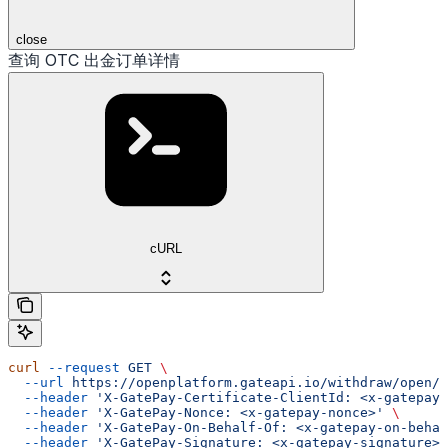
close
查询 OTC 出金订单详情
cURL
curl
 --request
 GET
 \
  --url
 https://openplatform.gateapi.io/withdraw/open/i
  --header
 'X-GatePay-Certificate-ClientId: <x-gatepay-
  --header
 'X-GatePay-Nonce: <x-gatepay-nonce>'
 \
  --header
 'X-GatePay-On-Behalf-Of: <x-gatepay-on-behal
  --header
 'X-GatePay-Signature: <x-gatepay-signature>'