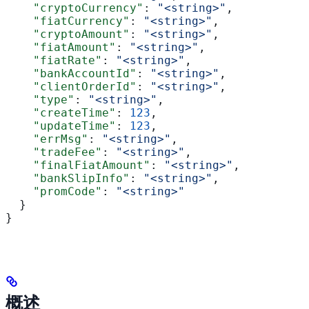
    "cryptoCurrency"
: 
"<string>"
,
    "fiatCurrency"
: 
"<string>"
,
    "cryptoAmount"
: 
"<string>"
,
    "fiatAmount"
: 
"<string>"
,
    "fiatRate"
: 
"<string>"
,
    "bankAccountId"
: 
"<string>"
,
    "clientOrderId"
: 
"<string>"
,
    "type"
: 
"<string>"
,
    "createTime"
: 
123
,
    "updateTime"
: 
123
,
    "errMsg"
: 
"<string>"
,
    "tradeFee"
: 
"<string>"
,
    "finalFiatAmount"
: 
"<string>"
,
    "bankSlipInfo"
: 
"<string>"
,
    "promCode"
: 
"<string>"
  }
}
概述