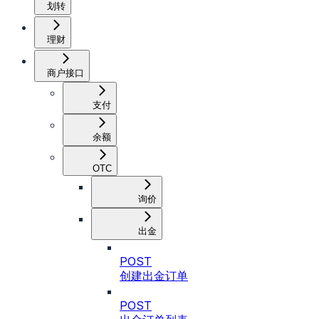
划转
理财
商户接口
支付
余额
OTC
询价
出金
POST
创建出金订单
POST