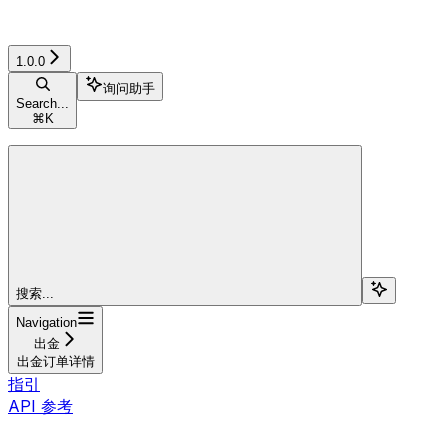
1.0.0
询问助手
Search...
⌘
K
搜索...
Navigation
出金
出金订单详情
指引
API 参考