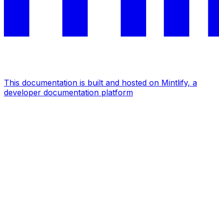
This documentation is built and hosted on Mintlify, a
developer documentation platform
Assistant
Responses
are
generated
using
AI
and
may
contain