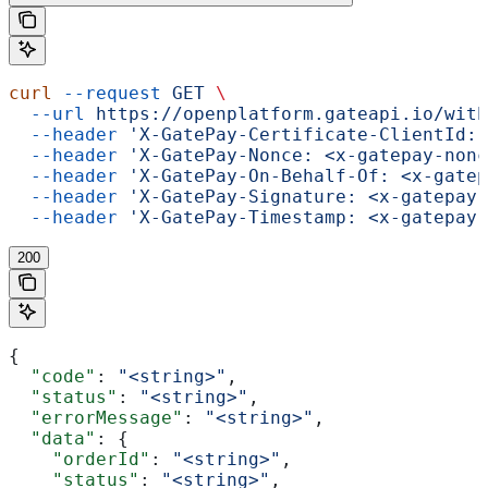
curl
 --request
 GET
 \
  --url
 https://openplatform.gateapi.io/with
  --header
 'X-GatePay-Certificate-ClientId: 
  --header
 'X-GatePay-Nonce: <x-gatepay-nonc
  --header
 'X-GatePay-On-Behalf-Of: <x-gatep
  --header
 'X-GatePay-Signature: <x-gatepay-
  --header
 'X-GatePay-Timestamp: <x-gatepay-
200
{
  "code"
: 
"<string>"
,
  "status"
: 
"<string>"
,
  "errorMessage"
: 
"<string>"
,
  "data"
: {
    "orderId"
: 
"<string>"
,
    "status"
: 
"<string>"
,