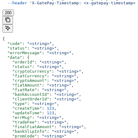
  --header
 'X-GatePay-Timestamp: <x-gatepay-timestamp>'
200
{
  "code"
: 
"<string>"
,
  "status"
: 
"<string>"
,
  "errorMessage"
: 
"<string>"
,
  "data"
: {
    "orderId"
: 
"<string>"
,
    "status"
: 
"<string>"
,
    "cryptoCurrency"
: 
"<string>"
,
    "fiatCurrency"
: 
"<string>"
,
    "cryptoAmount"
: 
"<string>"
,
    "fiatAmount"
: 
"<string>"
,
    "fiatRate"
: 
"<string>"
,
    "bankAccountId"
: 
"<string>"
,
    "clientOrderId"
: 
"<string>"
,
    "type"
: 
"<string>"
,
    "createTime"
: 
123
,
    "updateTime"
: 
123
,
    "errMsg"
: 
"<string>"
,
    "tradeFee"
: 
"<string>"
,
    "finalFiatAmount"
: 
"<string>"
,
    "bankSlipInfo"
: 
"<string>"
,
    "promCode"
: 
"<string>"