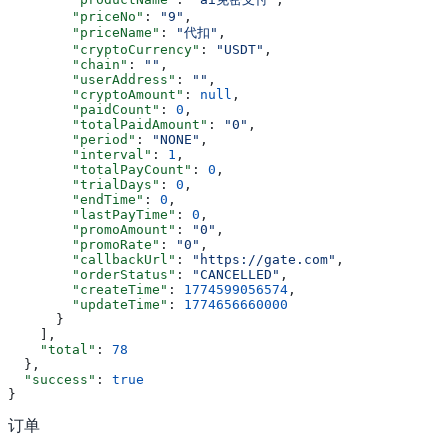
        "priceNo"
: 
"9"
,
        "priceName"
: 
"代扣"
,
        "cryptoCurrency"
: 
"USDT"
,
        "chain"
: 
""
,
        "userAddress"
: 
""
,
        "cryptoAmount"
: 
null
,
        "paidCount"
: 
0
,
        "totalPaidAmount"
: 
"0"
,
        "period"
: 
"NONE"
,
        "interval"
: 
1
,
        "totalPayCount"
: 
0
,
        "trialDays"
: 
0
,
        "endTime"
: 
0
,
        "lastPayTime"
: 
0
,
        "promoAmount"
: 
"0"
,
        "promoRate"
: 
"0"
,
        "callbackUrl"
: 
"https://gate.com"
,
        "orderStatus"
: 
"CANCELLED"
,
        "createTime"
: 
1774599056574
,
        "updateTime"
: 
1774656660000
      }
    ],
    "total"
: 
78
  },
  "success"
: 
true
}
订单