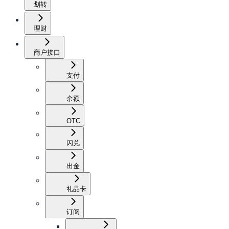
划转
理财
商户接口
支付
余额
OTC
闪兑
出金
礼品卡
订阅