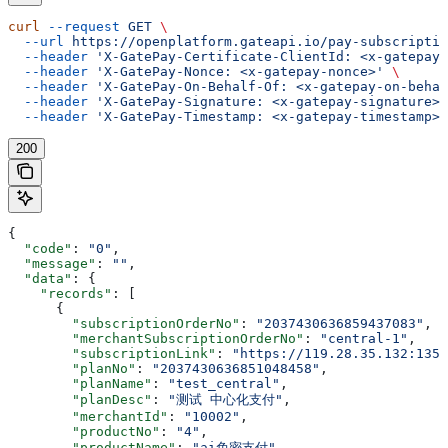
curl
 --request
 GET
 \
  --url
 https://openplatform.gateapi.io/pay-subscriptio
  --header
 'X-GatePay-Certificate-ClientId: <x-gatepay-
  --header
 'X-GatePay-Nonce: <x-gatepay-nonce>'
 \
  --header
 'X-GatePay-On-Behalf-Of: <x-gatepay-on-behal
  --header
 'X-GatePay-Signature: <x-gatepay-signature>'
  --header
 'X-GatePay-Timestamp: <x-gatepay-timestamp>'
200
{
  "code"
: 
"0"
,
  "message"
: 
""
,
  "data"
: {
    "records"
: [
      {
        "subscriptionOrderNo"
: 
"2037430636859437083"
,
        "merchantSubscriptionOrderNo"
: 
"central-1"
,
        "subscriptionLink"
: 
"https://119.28.35.132:1355
        "planNo"
: 
"2037430636851048458"
,
        "planName"
: 
"test_central"
,
        "planDesc"
: 
"测试 中心化支付"
,
        "merchantId"
: 
"10002"
,
        "productNo"
: 
"4"
,
        "productName"
: 
"ai免密支付"
,