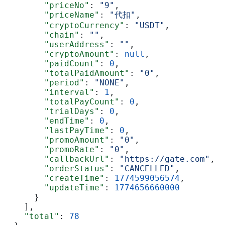
        "priceNo"
: 
"9"
,
        "priceName"
: 
"代扣"
,
        "cryptoCurrency"
: 
"USDT"
,
        "chain"
: 
""
,
        "userAddress"
: 
""
,
        "cryptoAmount"
: 
null
,
        "paidCount"
: 
0
,
        "totalPaidAmount"
: 
"0"
,
        "period"
: 
"NONE"
,
        "interval"
: 
1
,
        "totalPayCount"
: 
0
,
        "trialDays"
: 
0
,
        "endTime"
: 
0
,
        "lastPayTime"
: 
0
,
        "promoAmount"
: 
"0"
,
        "promoRate"
: 
"0"
,
        "callbackUrl"
: 
"https://gate.com"
,
        "orderStatus"
: 
"CANCELLED"
,
        "createTime"
: 
1774599056574
,
        "updateTime"
: 
1774656660000
      }
    ],
    "total"
: 
78