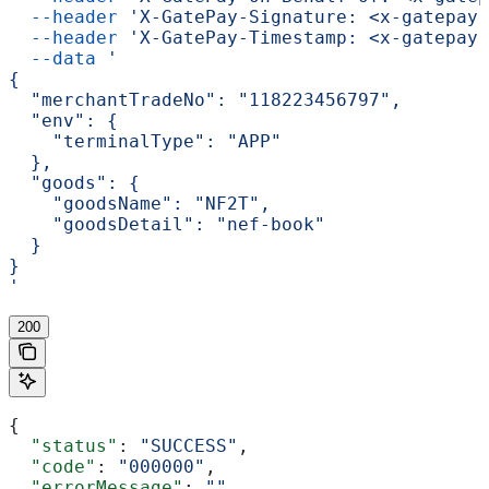
  --header
 'X-GatePay-Signature: <x-gatepay-
  --header
 'X-GatePay-Timestamp: <x-gatepay-
  --data
 '
{
  "merchantTradeNo": "118223456797",
  "env": {
    "terminalType": "APP"
  },
  "goods": {
    "goodsName": "NF2T",
    "goodsDetail": "nef-book"
  }
}
'
200
{
  "status"
: 
"SUCCESS"
,
  "code"
: 
"000000"
,
  "errorMessage"
: 
""
,