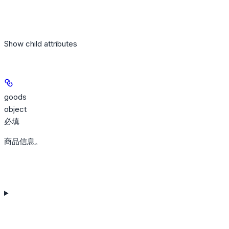
Show
child attributes
goods
object
必填
商品信息。