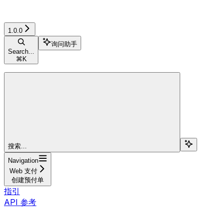
1.0.0
询问助手
Search...
⌘
K
搜索...
Navigation
Web 支付
创建预付单
指引
API 参考