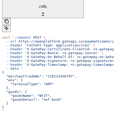
cURL
curl
 --request
 POST
 \
  --url
 https://openplatform.gateapi.io/payment/open/in
  --header
 'Content-Type: application/json'
 \
  --header
 'X-GatePay-Certificate-ClientId: <x-gatepay-
  --header
 'X-GatePay-Nonce: <x-gatepay-nonce>'
 \
  --header
 'X-GatePay-On-Behalf-Of: <x-gatepay-on-behal
  --header
 'X-GatePay-Signature: <x-gatepay-signature>'
  --header
 'X-GatePay-Timestamp: <x-gatepay-timestamp>'
  --data
 '
{
  "merchantTradeNo": "118223456797",
  "env": {
    "terminalType": "APP"
  },
  "goods": {
    "goodsName": "NF2T",
    "goodsDetail": "nef-book"
  }
}
'