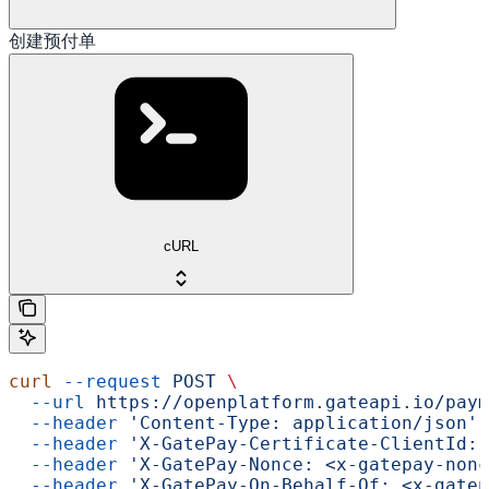
创建预付单
cURL
curl
 --request
 POST
 \
  --url
 https://openplatform.gateapi.io/paym
  --header
 'Content-Type: application/json'
 
  --header
 'X-GatePay-Certificate-ClientId: 
  --header
 'X-GatePay-Nonce: <x-gatepay-nonc
  --header
 'X-GatePay-On-Behalf-Of: <x-gatep