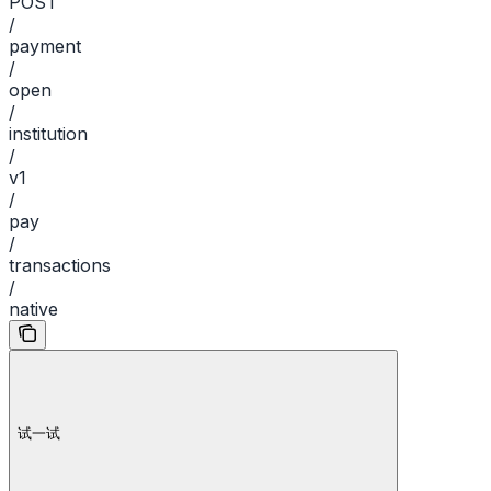
POST
/
payment
/
open
/
institution
/
v1
/
pay
/
transactions
/
native
试一试