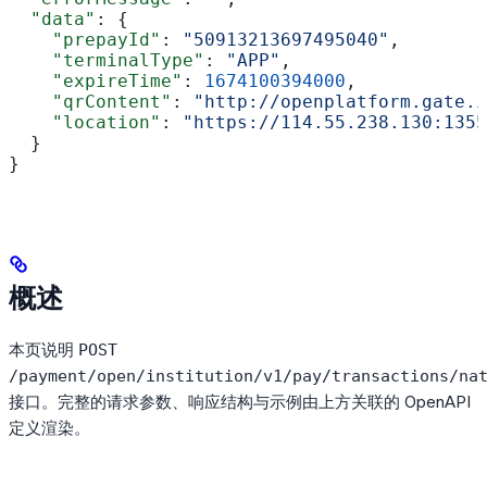
  "data"
: {
    "prepayId"
: 
"50913213697495040"
,
    "terminalType"
: 
"APP"
,
    "expireTime"
: 
1674100394000
,
    "qrContent"
: 
"http://openplatform.gate.i
    "location"
: 
"https://114.55.238.130:1355
  }
}
概述
本页说明
POST
/payment/open/institution/v1/pay/transactions/na
接口。完整的请求参数、响应结构与示例由上方关联的 OpenAPI
定义渲染。