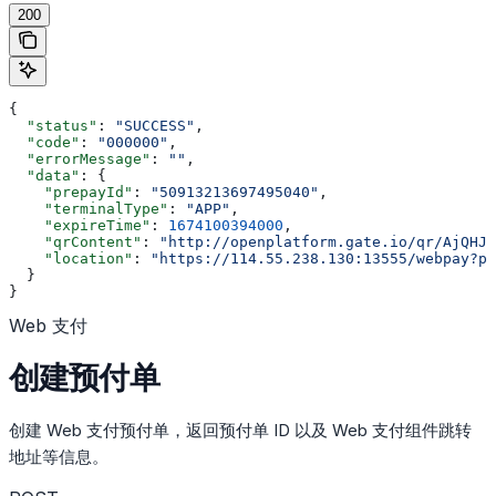
200
{
  "status"
: 
"SUCCESS"
,
  "code"
: 
"000000"
,
  "errorMessage"
: 
""
,
  "data"
: {
    "prepayId"
: 
"50913213697495040"
,
    "terminalType"
: 
"APP"
,
    "expireTime"
: 
1674100394000
,
    "qrContent"
: 
"http://openplatform.gate.io/qr/AjQHJ5
    "location"
: 
"https://114.55.238.130:13555/webpay?pr
  }
}
Web 支付
创建预付单
创建 Web 支付预付单，返回预付单 ID 以及 Web 支付组件跳转
地址等信息。