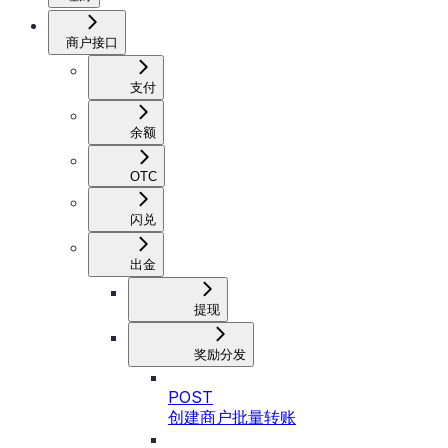
商户接口
支付
余额
OTC
闪兑
出金
提现
奖励分发
POST
创建商户批量转账