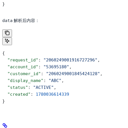
}
解析后内容：
data
{
  "request_id"
: 
"2060249001916727296"
,
  "account_id"
: 
"53695180"
,
  "customer_id"
: 
"2060249001845424128"
,
  "display_name"
: 
"ABC"
,
  "status"
: 
"ACTIVE"
,
  "created"
: 
1780036614339
}