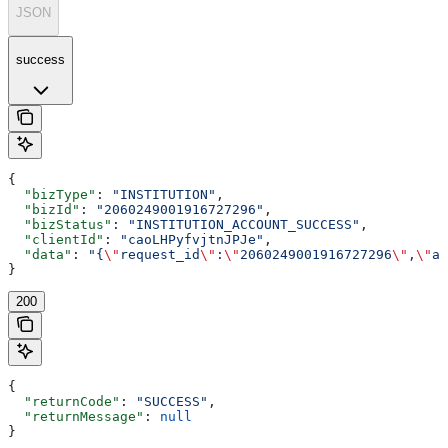
JSON
success
{
  "bizType"
: 
"INSTITUTION"
,
  "bizId"
: 
"2060249001916727296"
,
  "bizStatus"
: 
"INSTITUTION_ACCOUNT_SUCCESS"
,
  "clientId"
: 
"caoLHPyfvjtnJPJe"
,
  "data"
: 
"{
\"
request_id
\"
:
\"
2060249001916727296
\"
,
\"
ac
}
200
{
  "returnCode"
: 
"SUCCESS"
,
  "returnMessage"
: 
null
}