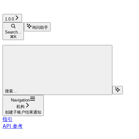
1.0.0
询问助手
Search...
⌘
K
搜索...
Navigation
机构
创建子账户结果通知
指引
API 参考