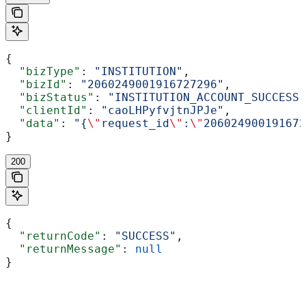
{
  "bizType"
: 
"INSTITUTION"
,
  "bizId"
: 
"2060249001916727296"
,
  "bizStatus"
: 
"INSTITUTION_ACCOUNT_SUCCESS"
  "clientId"
: 
"caoLHPyfvjtnJPJe"
,
  "data"
: 
"{
\"
request_id
\"
:
\"
206024900191672
}
200
{
  "returnCode"
: 
"SUCCESS"
,
  "returnMessage"
: 
null
}