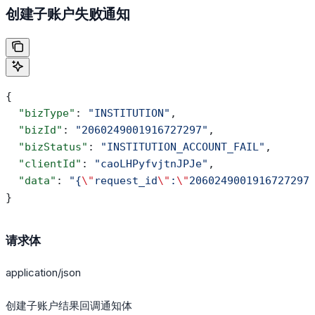
创建子账户失败通知
{
  "bizType"
: 
"INSTITUTION"
,
  "bizId"
: 
"2060249001916727297"
,
  "bizStatus"
: 
"INSTITUTION_ACCOUNT_FAIL"
,
  "clientId"
: 
"caoLHPyfvjtnJPJe"
,
  "data"
: 
"{
\"
request_id
\"
:
\"
2060249001916727297
}
请求体
application/json
创建子账户结果回调通知体