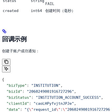
status
string
FAIL
创建时间（毫秒）
created
int64
回调示例
创建子账户成功通知：
{
  "bizType"
: 
"INSTITUTION"
,
  "bizId"
: 
"2060249001916727296"
,
  "bizStatus"
: 
"INSTITUTION_ACCOUNT_SUCCESS"
,
  "clientId"
: 
"caoLHPyfvjtnJPJe"
,
  "data"
: 
"{
\"
request_id
\"
:
\"
2060249001916727296