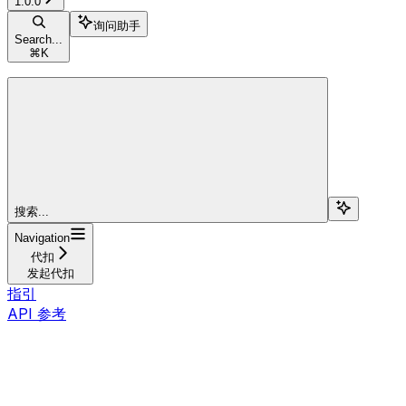
1.0.0
询问助手
Search...
⌘
K
搜索...
Navigation
代扣
发起代扣
指引
API 参考