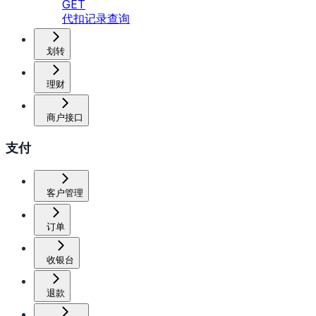
GET
代扣记录查询
划转
理财
商户接口
支付
客户管理
订单
收银台
退款