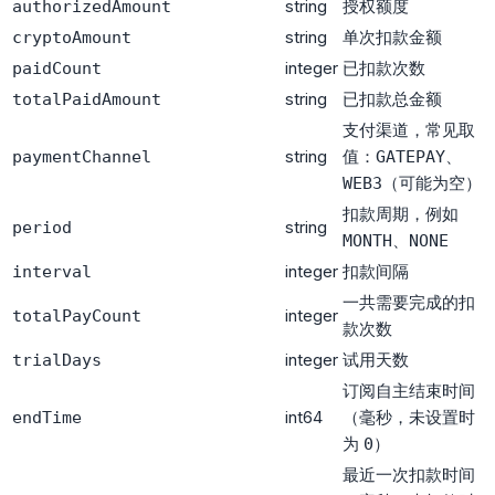
string
授权额度
authorizedAmount
string
单次扣款金额
cryptoAmount
integer
已扣款次数
paidCount
string
已扣款总金额
totalPaidAmount
支付渠道，常见取
string
值：
、
paymentChannel
GATEPAY
（可能为空）
WEB3
扣款周期，例如
string
period
、
MONTH
NONE
integer
扣款间隔
interval
一共需要完成的扣
integer
totalPayCount
款次数
integer
试用天数
trialDays
订阅自主结束时间
int64
（毫秒，未设置时
endTime
为
）
0
最近一次扣款时间