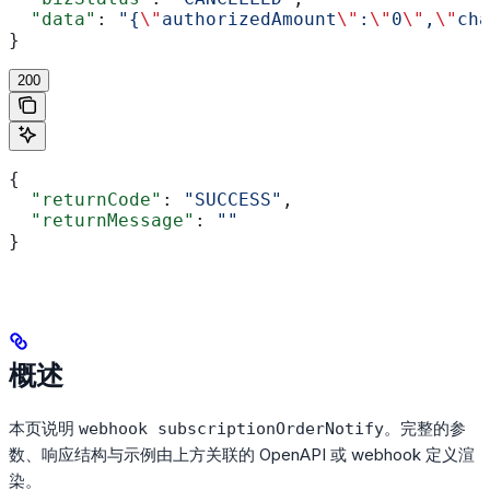
  "data"
: 
"{
\"
authorizedAmount
\"
:
\"
0
\"
,
\"
cha
}
200
{
  "returnCode"
: 
"SUCCESS"
,
  "returnMessage"
: 
""
}
概述
本页说明
。完整的参
webhook subscriptionOrderNotify
数、响应结构与示例由上方关联的 OpenAPI 或 webhook 定义渲
染。