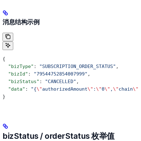
消息结构示例
{
  "bizType"
: 
"SUBSCRIPTION_ORDER_STATUS"
,
  "bizId"
: 
"79544752854007999"
,
  "bizStatus"
: 
"CANCELLED"
,
  "data"
: 
"{
\"
authorizedAmount
\"
:
\"
0
\"
,
\"
chain
\"
}
bizStatus / orderStatus 枚举值