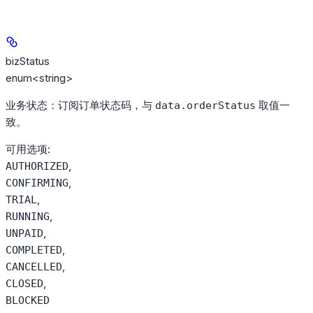
bizStatus
enum<string>
业务状态：订阅订单状态码，与
取值一
data.orderStatus
致。
可用选项
:
,
AUTHORIZED
,
CONFIRMING
,
TRIAL
,
RUNNING
,
UNPAID
,
COMPLETED
,
CANCELLED
,
CLOSED
BLOCKED