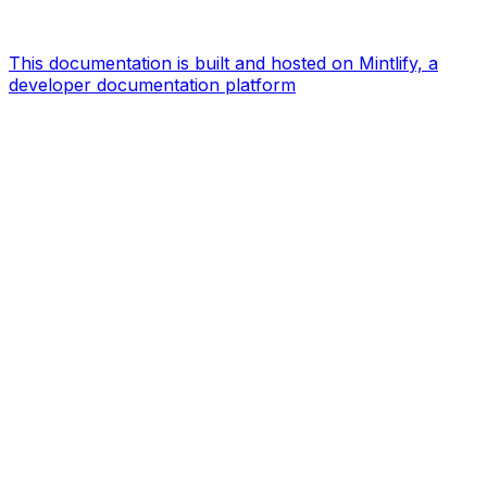
This documentation is built and hosted on Mintlify, a
developer documentation platform
Assistant
Responses
are
generated
using
AI
and
may
contain
mistakes.