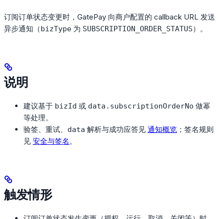
订阅订单状态变更时，GatePay 向商户配置的 callback URL 发送
异步通知（
为
）。
bizType
SUBSCRIPTION_ORDER_STATUS
说明
建议基于
或
做幂
bizId
data.subscriptionOrderNo
等处理。
验签、重试、
解析与成功应答见
通知概览
；签名规则
data
见
安全与签名
。
触发情形
订阅订单状态发生变更（授权、运行、取消、关闭等）时，