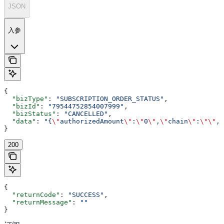
JSON
入参
{
  "bizType"
: 
"SUBSCRIPTION_ORDER_STATUS"
,
  "bizId"
: 
"79544752854007999"
,
  "bizStatus"
: 
"CANCELLED"
,
  "data"
: 
"{
\"
authorizedAmount
\"
:
\"
0
\"
,
\"
chain
\"
:
\"\"
,
\
}
200
{
  "returnCode"
: 
"SUCCESS"
,
  "returnMessage"
: 
""
}