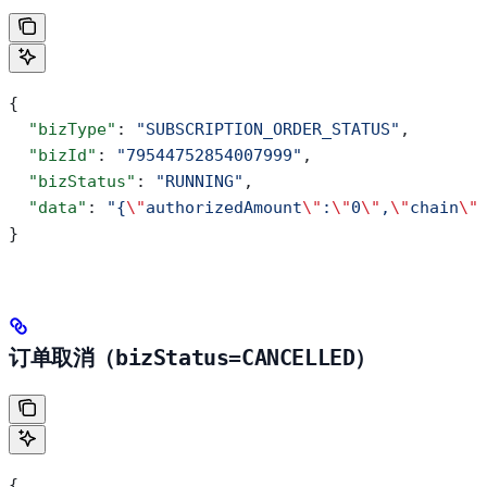
{
  "bizType"
: 
"SUBSCRIPTION_ORDER_STATUS"
,
  "bizId"
: 
"79544752854007999"
,
  "bizStatus"
: 
"RUNNING"
,
  "data"
: 
"{
\"
authorizedAmount
\"
:
\"
0
\"
,
\"
chain
\"
}
订单取消（
bizStatus=CANCELLED
）
{