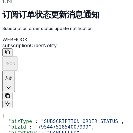
订阅
订阅订单状态更新消息通知
Subscription order status update notification
WEBHOOK
subscriptionOrderNotify
JSON
入参
{
  "bizType"
: 
"SUBSCRIPTION_ORDER_STATUS"
,
  "bizId"
: 
"79544752854007999"
,
  "bizStatus"
: 
"CANCELLED"
,