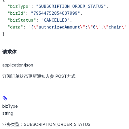
  "bizType"
: 
"SUBSCRIPTION_ORDER_STATUS"
,
  "bizId"
: 
"79544752854007999"
,
  "bizStatus"
: 
"CANCELLED"
,
  "data"
: 
"{
\"
authorizedAmount
\"
:
\"
0
\"
,
\"
chain
\"
}
请求体
application/json
订阅订单状态更新通知入参 POST方式
bizType
string
业务类型：SUBSCRIPTION_ORDER_STATUS