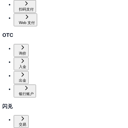
扫码支付
Web 支付
OTC
询价
入金
出金
银行账户
闪兑
交易