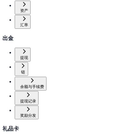
资产
汇率
出金
提现
链
余额与手续费
提现记录
奖励分发
礼品卡