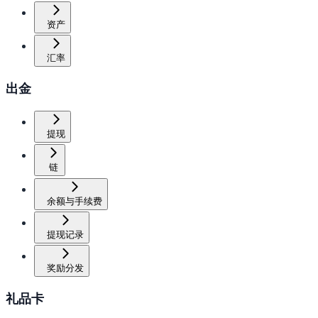
资产
汇率
出金
提现
链
余额与手续费
提现记录
奖励分发
礼品卡