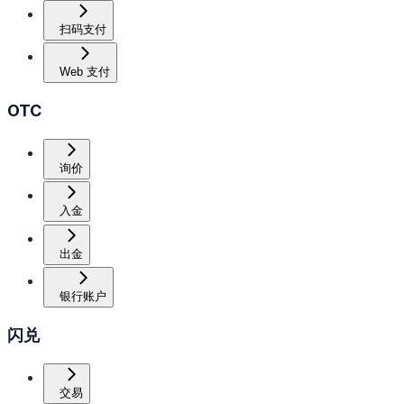
扫码支付
Web 支付
OTC
询价
入金
出金
银行账户
闪兑
交易