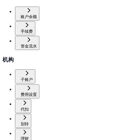
账户余额
手续费
资金流水
机构
子账户
费用设置
代扣
划转
理财