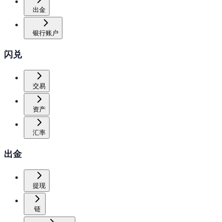
出金
银行账户
闪兑
交易
资产
汇率
出金
提现
链