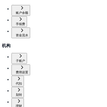
账户余额
手续费
资金流水
机构
子账户
费用设置
代扣
划转
理财