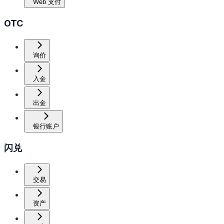
Web 支付
OTC
询价
入金
出金
银行账户
闪兑
交易
资产