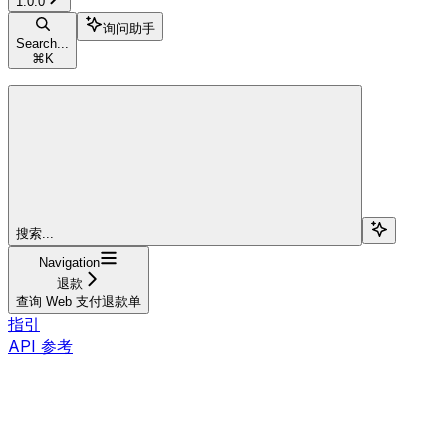
1.0.0
询问助手
Search...
⌘
K
搜索...
Navigation
退款
查询 Web 支付退款单
指引
API 参考