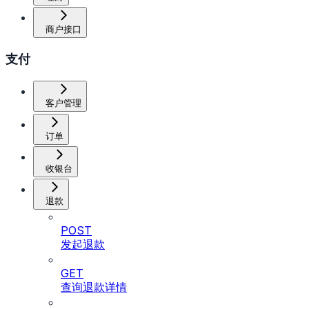
商户接口
支付
客户管理
订单
收银台
退款
POST
发起退款
GET
查询退款详情