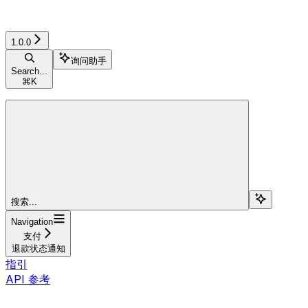
1.0.0
询问助手
Search...
⌘
K
搜索...
Navigation
支付
退款状态通知
指引
API 参考