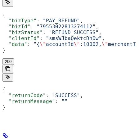
{
  "bizType"
: 
"PAY_REFUND"
,
  "bizId"
: 
"79553022813274112"
,
  "bizStatus"
: 
"REFUND_SUCCESS"
,
  "clientId"
: 
"smsWJbaQektcDhOw"
,
  "data"
: 
"{
\"
accountId
\"
:10002,
\"
merchantTr
}
200
{
  "returnCode"
: 
"SUCCESS"
,
  "returnMessage"
: 
""
}