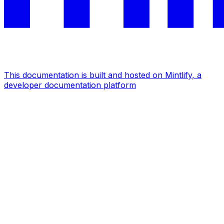
This documentation is built and hosted on Mintlify, a
developer documentation platform
Assistant
Responses
are
generated
using
AI
and
may
contain
mistakes.