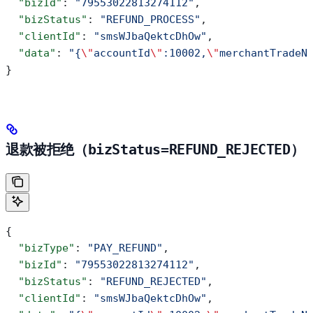
  "bizId"
: 
"79553022813274112"
,
  "bizStatus"
: 
"REFUND_PROCESS"
,
  "clientId"
: 
"smsWJbaQektcDhOw"
,
  "data"
: 
"{
\"
accountId
\"
:10002,
\"
merchantTradeN
}
退款被拒绝（
bizStatus=REFUND_REJECTED
）
{
  "bizType"
: 
"PAY_REFUND"
,
  "bizId"
: 
"79553022813274112"
,
  "bizStatus"
: 
"REFUND_REJECTED"
,
  "clientId"
: 
"smsWJbaQektcDhOw"
,