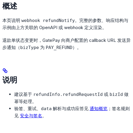
概述
本页说明
。完整的参数、响应结构与
webhook refundNotify
示例由上方关联的 OpenAPI 或 webhook 定义渲染。
退款单状态变更时，GatePay 向商户配置的 callback URL 发送异
步通知（
为
）。
bizType
PAY_REFUND
说明
建议基于
或
做
refundInfo.refundRequestId
bizId
幂等处理。
验签、重试、
解析与成功应答见
通知概览
；签名规则
data
见
安全与签名
。