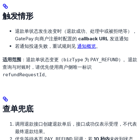
触发情形
退款单状态发生改变时（退款成功、处理中或被拒绝等），
GatePay 向商户注册时配置的
callback URL
发送通知
若通知投递失败，重试规则见
通知概览
。
适用范围
：退款单状态变更（
为
）。退款
bizType
PAY_REFUND
查询与对账时，请优先使用商户侧唯一标识
。
refundRequestId
查单兜底
调用退款接口创建退款单后，接口成功仅表示受理，不代表
最终退款结果。
优先等待本页
回调；若
10 秒内
未收到状态
PAY_REFUND