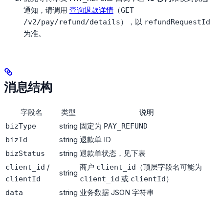
通知，请调用
查询退款详情
（
GET
），以
/v2/pay/refund/details
refundRequestId
为准。
消息结构
字段名
类型
说明
string
固定为
bizType
PAY_REFUND
string
退款单 ID
bizId
string
退款单状态，见下表
bizStatus
/
商户
（顶层字段名可能为
client_id
client_id
string
或
）
clientId
client_id
clientId
string
业务数据 JSON 字符串
data