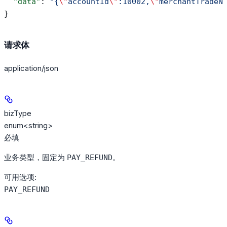
  "data"
: 
"{
\"
accountId
\"
:10002,
\"
merchantTradeN
}
请求体
application/json
bizType
enum<string>
必填
业务类型，固定为
。
PAY_REFUND
可用选项
:
PAY_REFUND