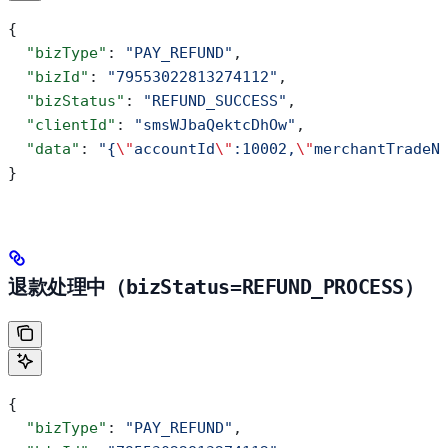
{
  "bizType"
: 
"PAY_REFUND"
,
  "bizId"
: 
"79553022813274112"
,
  "bizStatus"
: 
"REFUND_SUCCESS"
,
  "clientId"
: 
"smsWJbaQektcDhOw"
,
  "data"
: 
"{
\"
accountId
\"
:10002,
\"
merchantTradeN
}
退款处理中（
bizStatus=REFUND_PROCESS
）
{
  "bizType"
: 
"PAY_REFUND"
,