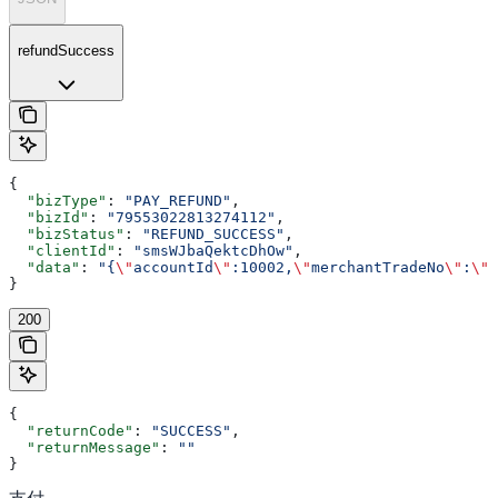
refundSuccess
{
  "bizType"
: 
"PAY_REFUND"
,
  "bizId"
: 
"79553022813274112"
,
  "bizStatus"
: 
"REFUND_SUCCESS"
,
  "clientId"
: 
"smsWJbaQektcDhOw"
,
  "data"
: 
"{
\"
accountId
\"
:10002,
\"
merchantTradeNo
\"
:
\"
n
}
200
{
  "returnCode"
: 
"SUCCESS"
,
  "returnMessage"
: 
""
}
支付