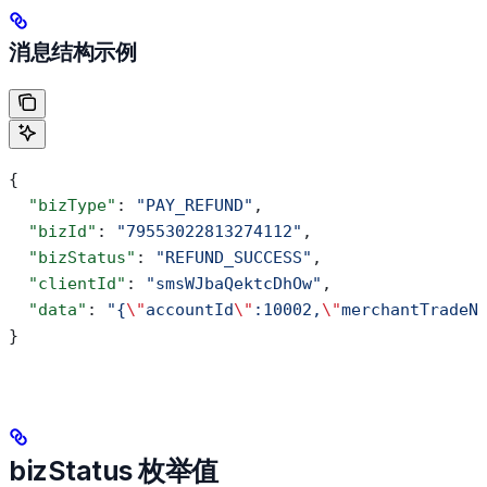
消息结构示例
{
  "bizType"
: 
"PAY_REFUND"
,
  "bizId"
: 
"79553022813274112"
,
  "bizStatus"
: 
"REFUND_SUCCESS"
,
  "clientId"
: 
"smsWJbaQektcDhOw"
,
  "data"
: 
"{
\"
accountId
\"
:10002,
\"
merchantTradeN
}
bizStatus 枚举值