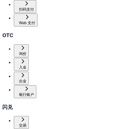
扫码支付
Web 支付
OTC
询价
入金
出金
银行账户
闪兑
交易