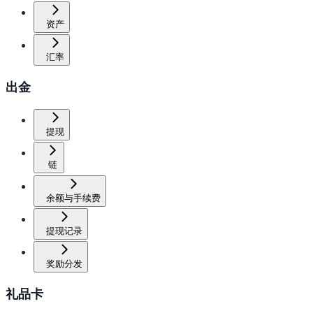
资产
汇率
出金
提现
链
余额与手续费
提现记录
奖励分发
礼品卡