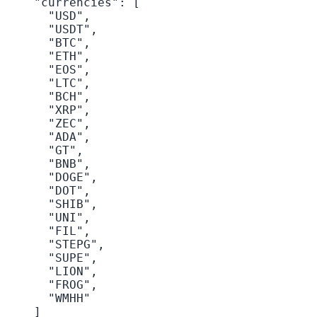
    "currencies": [

      "USD",

      "USDT",

      "BTC",

      "ETH",

      "EOS",

      "LTC",

      "BCH",

      "XRP",

      "ZEC",

      "ADA",

      "GT",

      "BNB",

      "DOGE",

      "DOT",

      "SHIB",

      "UNI",

      "FIL",

      "STEPG",

      "SUPE",

      "LION",

      "FROG",

      "WMHH"

    ]
