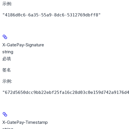
示例
:
"4186d0c6-6a35-55a9-8dc6-5312769dbff8"
X-GatePay-Signature
string
必填
签名
示例
:
"672d5650dcc9bb22ebf25fa16c28d03c0e159d742a9176d
X-GatePay-Timestamp