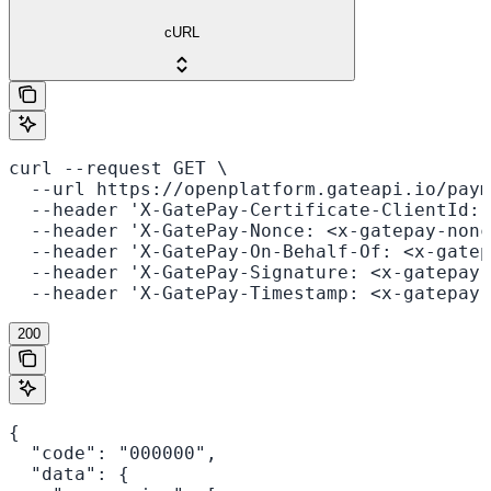
cURL
curl --request GET \

  --url https://openplatform.gateapi.io/paym
  --header 'X-GatePay-Certificate-ClientId: 
  --header 'X-GatePay-Nonce: <x-gatepay-nonc
  --header 'X-GatePay-On-Behalf-Of: <x-gatep
  --header 'X-GatePay-Signature: <x-gatepay-
  --header 'X-GatePay-Timestamp: <x-gatepay-
200
{

  "code": "000000",

  "data": {
