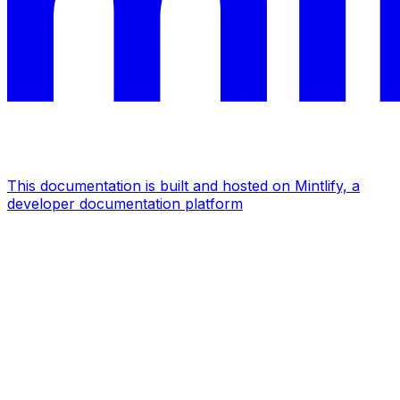
This documentation is built and hosted on Mintlify, a
developer documentation platform
Assistant
Responses
are
generated
using
AI
and