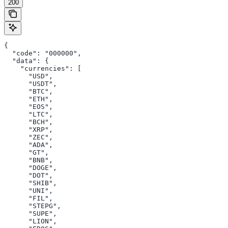
200
{

  "code": "000000",

  "data": {

    "currencies": [

      "USD",

      "USDT",

      "BTC",

      "ETH",

      "EOS",

      "LTC",

      "BCH",

      "XRP",

      "ZEC",

      "ADA",

      "GT",

      "BNB",

      "DOGE",

      "DOT",

      "SHIB",

      "UNI",

      "FIL",

      "STEPG",

      "SUPE",

      "LION",
