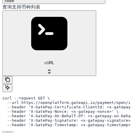
close
查询支持币种列表
cURL
curl --request GET \

  --url https://openplatform.gateapi.io/payment/open/in
  --header 'X-GatePay-Certificate-ClientId: <x-gatepay-
  --header 'X-GatePay-Nonce: <x-gatepay-nonce>' \

  --header 'X-GatePay-On-Behalf-Of: <x-gatepay-on-behal
  --header 'X-GatePay-Signature: <x-gatepay-signature>'
  --header 'X-GatePay-Timestamp: <x-gatepay-timestamp>'