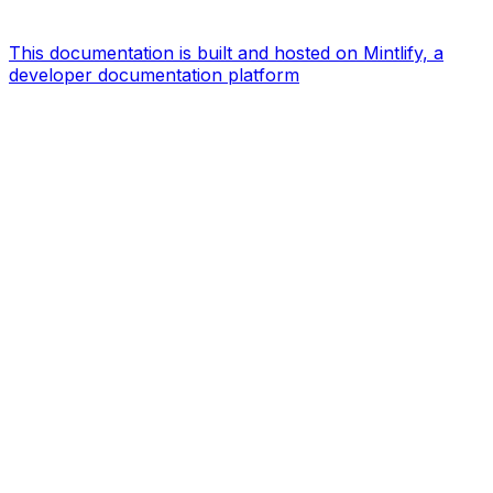
This documentation is built and hosted on Mintlify, a
developer documentation platform
Assistant
Responses
are
generated
using
AI
and
may
contain
mistakes.