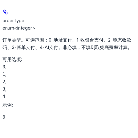
orderType
enum<integer>
订单类型。可选范围：0-地址支付、1-收银台支付、2-静态收款
码、3-账单支付、4-AI支付。非必填，不填则取兜底费率计算。
可用选项
:
,
0
,
1
,
2
,
3
4
示例
:
0