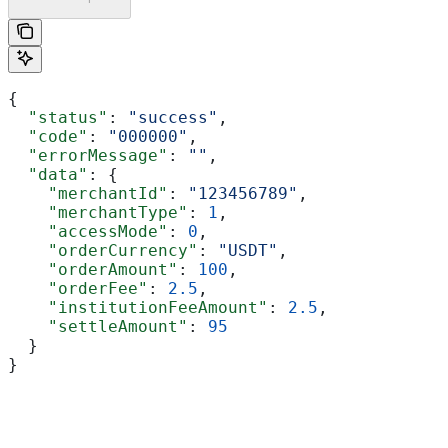
{
  "status"
: 
"success"
,
  "code"
: 
"000000"
,
  "errorMessage"
: 
""
,
  "data"
: {
    "merchantId"
: 
"123456789"
,
    "merchantType"
: 
1
,
    "accessMode"
: 
0
,
    "orderCurrency"
: 
"USDT"
,
    "orderAmount"
: 
100
,
    "orderFee"
: 
2.5
,
    "institutionFeeAmount"
: 
2.5
,
    "settleAmount"
: 
95
  }
}