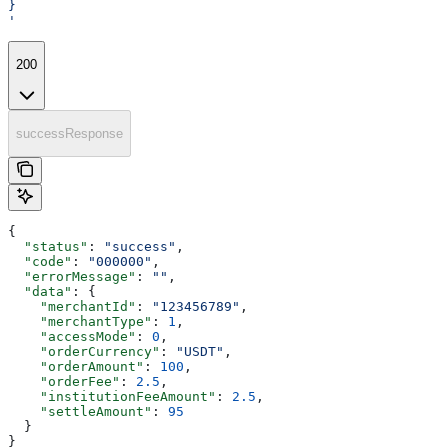
}
'
200
successResponse
{
  "status"
: 
"success"
,
  "code"
: 
"000000"
,
  "errorMessage"
: 
""
,
  "data"
: {
    "merchantId"
: 
"123456789"
,
    "merchantType"
: 
1
,
    "accessMode"
: 
0
,
    "orderCurrency"
: 
"USDT"
,
    "orderAmount"
: 
100
,
    "orderFee"
: 
2.5
,
    "institutionFeeAmount"
: 
2.5
,
    "settleAmount"
: 
95
  }
}