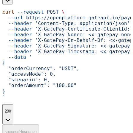
curl
 --request
 POST
 \
  --url
 https://openplatform.gateapi.io/paym
  --header
 'Content-Type: application/json'
 
  --header
 'X-GatePay-Certificate-ClientId: 
  --header
 'X-GatePay-Nonce: <x-gatepay-nonc
  --header
 'X-GatePay-On-Behalf-Of: <x-gatep
  --header
 'X-GatePay-Signature: <x-gatepay-
  --header
 'X-GatePay-Timestamp: <x-gatepay-
  --data
 '
{
  "orderCurrency": "USDT",
  "accessMode": 0,
  "scenario": 0,
  "orderAmount": "100.00"
}
'
200
successResponse