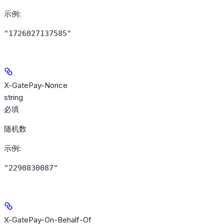
示例
:
"1726027137585"
X-GatePay-Nonce
string
必填
随机数
示例
:
"2290830087"
X-GatePay-On-Behalf-Of