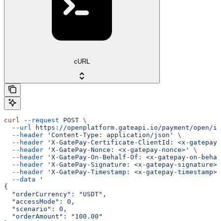
cURL
curl
 --request
 POST
 \
  --url
 https://openplatform.gateapi.io/payment/open/in
  --header
 'Content-Type: application/json'
 \
  --header
 'X-GatePay-Certificate-ClientId: <x-gatepay-
  --header
 'X-GatePay-Nonce: <x-gatepay-nonce>'
 \
  --header
 'X-GatePay-On-Behalf-Of: <x-gatepay-on-behal
  --header
 'X-GatePay-Signature: <x-gatepay-signature>'
  --header
 'X-GatePay-Timestamp: <x-gatepay-timestamp>'
  --data
 '
{
  "orderCurrency": "USDT",
  "accessMode": 0,
  "scenario": 0,
  "orderAmount": "100.00"