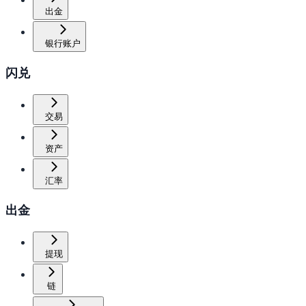
出金
银行账户
闪兑
交易
资产
汇率
出金
提现
链