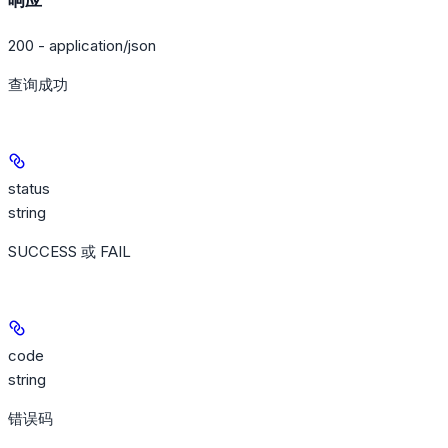
200 - application/json
查询成功
status
string
SUCCESS 或 FAIL
code
string
错误码