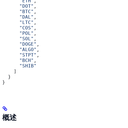
      "ETH"
,
      "DOT"
,
      "BTC"
,
      "DAL"
,
      "LTC"
,
      "COS"
,
      "POL"
,
      "SOL"
,
      "DOGE"
,
      "ALGO"
,
      "STPT"
,
      "BCH"
,
      "SHIB"
    ]
  }
}
概述