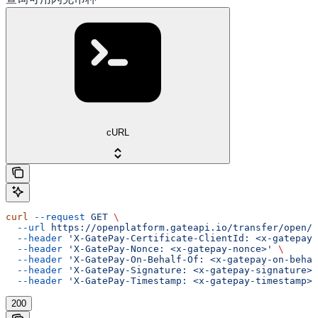
cURL
curl
 --request
 GET
 \
  --url
 https://openplatform.gateapi.io/transfer/open/i
  --header
 'X-GatePay-Certificate-ClientId: <x-gatepay-
  --header
 'X-GatePay-Nonce: <x-gatepay-nonce>'
 \
  --header
 'X-GatePay-On-Behalf-Of: <x-gatepay-on-behal
  --header
 'X-GatePay-Signature: <x-gatepay-signature>'
  --header
 'X-GatePay-Timestamp: <x-gatepay-timestamp>'
200