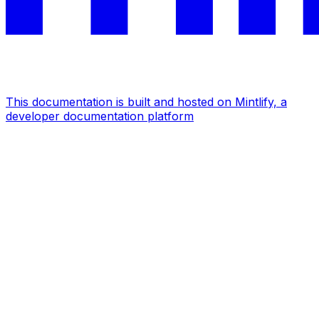
This documentation is built and hosted on Mintlify, a
developer documentation platform
Assistant
Responses
are
generated
using
AI
and
may
contain
mistakes.