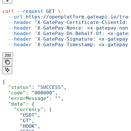
curl
 --request
 GET
 \
  --url
 https://openplatform.gateapi.io/tran
  --header
 'X-GatePay-Certificate-ClientId: 
  --header
 'X-GatePay-Nonce: <x-gatepay-nonc
  --header
 'X-GatePay-On-Behalf-Of: <x-gatep
  --header
 'X-GatePay-Signature: <x-gatepay-
  --header
 'X-GatePay-Timestamp: <x-gatepay-
200
{
  "status"
: 
"SUCCESS"
,
  "code"
: 
"000000"
,
  "errorMessage"
: 
""
,
  "data"
: {
    "currency"
: [
      "USDT"
,
      "GT"
,
      "HOOK"
,