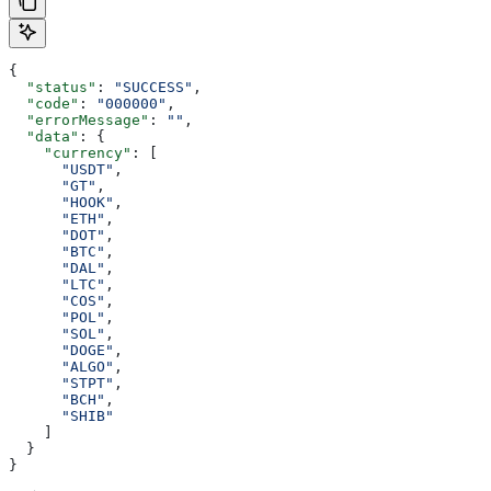
{
  "status"
: 
"SUCCESS"
,
  "code"
: 
"000000"
,
  "errorMessage"
: 
""
,
  "data"
: {
    "currency"
: [
      "USDT"
,
      "GT"
,
      "HOOK"
,
      "ETH"
,
      "DOT"
,
      "BTC"
,
      "DAL"
,
      "LTC"
,
      "COS"
,
      "POL"
,
      "SOL"
,
      "DOGE"
,
      "ALGO"
,
      "STPT"
,
      "BCH"
,
      "SHIB"
    ]
  }
}