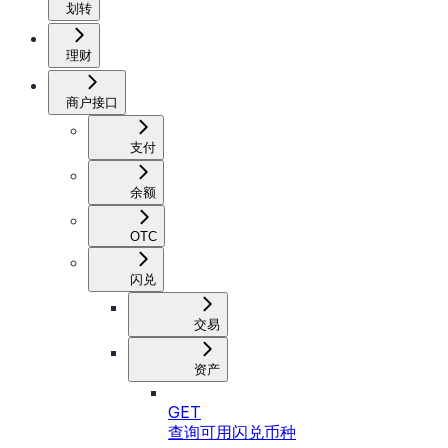
划转
理财
商户接口
支付
余额
OTC
闪兑
交易
资产
GET
查询可用闪兑币种