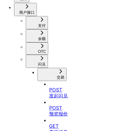
商户接口
支付
余额
OTC
闪兑
交易
POST
发起闪兑
POST
预览报价
GET