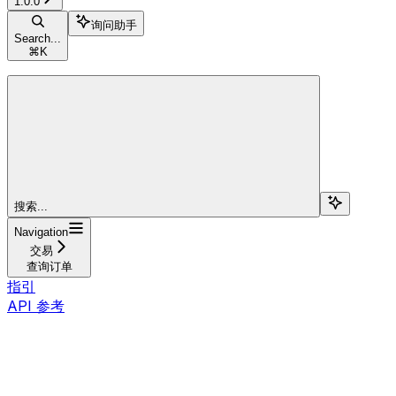
1.0.0
询问助手
Search...
⌘
K
搜索...
Navigation
交易
查询订单
指引
API 参考