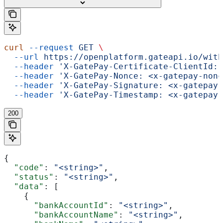
curl
 --request
 GET
 \
  --url
 https://openplatform.gateapi.io/with
  --header
 'X-GatePay-Certificate-ClientId: 
  --header
 'X-GatePay-Nonce: <x-gatepay-nonc
  --header
 'X-GatePay-Signature: <x-gatepay-
  --header
 'X-GatePay-Timestamp: <x-gatepay-
200
{
  "code"
: 
"<string>"
,
  "status"
: 
"<string>"
,
  "data"
: [
    {
      "bankAccountId"
: 
"<string>"
,
      "bankAccountName"
: 
"<string>"
,