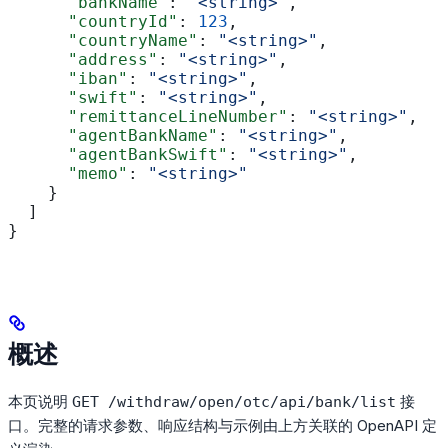
      "bankName"
: 
"<string>"
,
      "countryId"
: 
123
,
      "countryName"
: 
"<string>"
,
      "address"
: 
"<string>"
,
      "iban"
: 
"<string>"
,
      "swift"
: 
"<string>"
,
      "remittanceLineNumber"
: 
"<string>"
,
      "agentBankName"
: 
"<string>"
,
      "agentBankSwift"
: 
"<string>"
,
      "memo"
: 
"<string>"
    }
  ]
}
概述
本页说明
接
GET /withdraw/open/otc/api/bank/list
口。完整的请求参数、响应结构与示例由上方关联的 OpenAPI 定