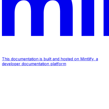
This documentation is built and hosted on Mintlify, a
developer documentation platform
Assistant
Responses
are
generated
using