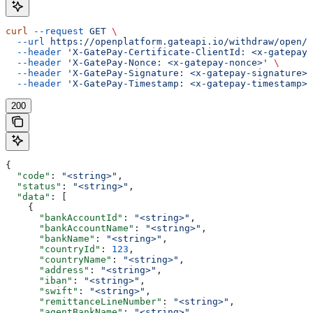
curl
 --request
 GET
 \
  --url
 https://openplatform.gateapi.io/withdraw/open/o
  --header
 'X-GatePay-Certificate-ClientId: <x-gatepay-
  --header
 'X-GatePay-Nonce: <x-gatepay-nonce>'
 \
  --header
 'X-GatePay-Signature: <x-gatepay-signature>'
  --header
 'X-GatePay-Timestamp: <x-gatepay-timestamp>'
200
{
  "code"
: 
"<string>"
,
  "status"
: 
"<string>"
,
  "data"
: [
    {
      "bankAccountId"
: 
"<string>"
,
      "bankAccountName"
: 
"<string>"
,
      "bankName"
: 
"<string>"
,
      "countryId"
: 
123
,
      "countryName"
: 
"<string>"
,
      "address"
: 
"<string>"
,
      "iban"
: 
"<string>"
,
      "swift"
: 
"<string>"
,
      "remittanceLineNumber"
: 
"<string>"
,
      "agentBankName"
: 
"<string>"
,