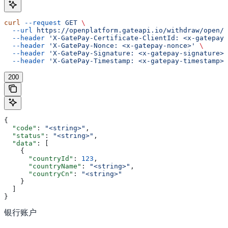
curl
 --request
 GET
 \
  --url
 https://openplatform.gateapi.io/withdraw/open/o
  --header
 'X-GatePay-Certificate-ClientId: <x-gatepay-
  --header
 'X-GatePay-Nonce: <x-gatepay-nonce>'
 \
  --header
 'X-GatePay-Signature: <x-gatepay-signature>'
  --header
 'X-GatePay-Timestamp: <x-gatepay-timestamp>'
200
{
  "code"
: 
"<string>"
,
  "status"
: 
"<string>"
,
  "data"
: [
    {
      "countryId"
: 
123
,
      "countryName"
: 
"<string>"
,
      "countryCn"
: 
"<string>"
    }
  ]
}
银行账户