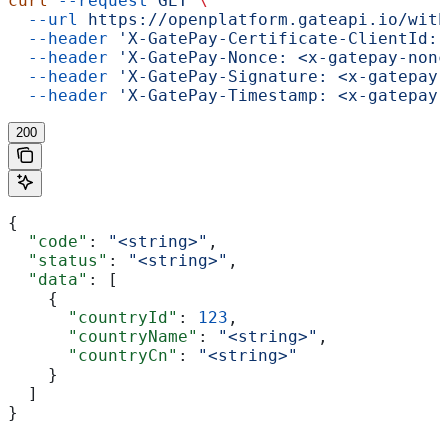
curl
 --request
 GET
 \
  --url
 https://openplatform.gateapi.io/with
  --header
 'X-GatePay-Certificate-ClientId: 
  --header
 'X-GatePay-Nonce: <x-gatepay-nonc
  --header
 'X-GatePay-Signature: <x-gatepay-
  --header
 'X-GatePay-Timestamp: <x-gatepay-
200
{
  "code"
: 
"<string>"
,
  "status"
: 
"<string>"
,
  "data"
: [
    {
      "countryId"
: 
123
,
      "countryName"
: 
"<string>"
,
      "countryCn"
: 
"<string>"
    }
  ]
}