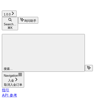
1.0.0
询问助手
Search...
⌘
K
搜索...
Navigation
入金
取消入金订单
指引
API 参考