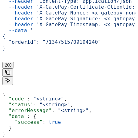
  --header
 'Content-Type: application/json'
 
  --header
 'X-GatePay-Certificate-ClientId: 
  --header
 'X-GatePay-Nonce: <x-gatepay-nonc
  --header
 'X-GatePay-Signature: <x-gatepay-
  --header
 'X-GatePay-Timestamp: <x-gatepay-
  --data
 '
{
  "orderId": "71347515709194240"
}
'
200
{
  "code"
: 
"<string>"
,
  "status"
: 
"<string>"
,
  "errorMessage"
: 
"<string>"
,
  "data"
: {
    "success"
: 
true
  }
}