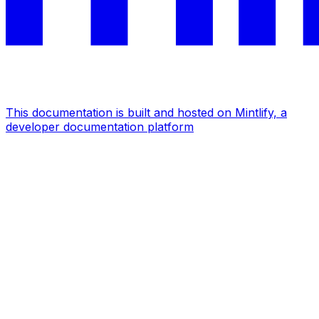
This documentation is built and hosted on Mintlify, a
developer documentation platform
Assistant
Responses
are
generated
using
AI
and
may
contain