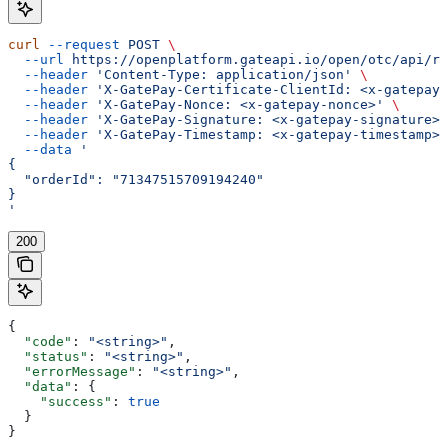
curl
 --request
 POST
 \
  --url
 https://openplatform.gateapi.io/open/otc/api/re
  --header
 'Content-Type: application/json'
 \
  --header
 'X-GatePay-Certificate-ClientId: <x-gatepay-
  --header
 'X-GatePay-Nonce: <x-gatepay-nonce>'
 \
  --header
 'X-GatePay-Signature: <x-gatepay-signature>'
  --header
 'X-GatePay-Timestamp: <x-gatepay-timestamp>'
  --data
 '
{
  "orderId": "71347515709194240"
}
'
200
{
  "code"
: 
"<string>"
,
  "status"
: 
"<string>"
,
  "errorMessage"
: 
"<string>"
,
  "data"
: {
    "success"
: 
true
  }
}