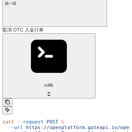
试一试
取消 OTC 入金订单
cURL
curl
 --request
 POST
 \
  --url
 https://openplatform.gateapi.io/open