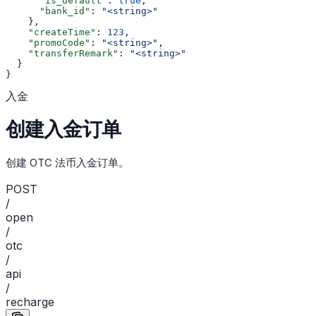
      "is_default"
: 
true
,
      "bank_id"
: 
"<string>"
    },
    "createTime"
: 
123
,
    "promoCode"
: 
"<string>"
,
    "transferRemark"
: 
"<string>"
  }
}
入金
创建入金订单
创建 OTC 法币入金订单。
POST
/
open
/
otc
/
api
/
recharge