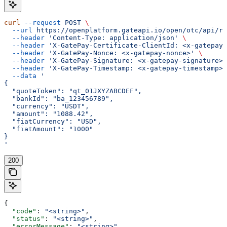
curl
 --request
 POST
 \
  --url
 https://openplatform.gateapi.io/open/otc/api/re
  --header
 'Content-Type: application/json'
 \
  --header
 'X-GatePay-Certificate-ClientId: <x-gatepay-
  --header
 'X-GatePay-Nonce: <x-gatepay-nonce>'
 \
  --header
 'X-GatePay-Signature: <x-gatepay-signature>'
  --header
 'X-GatePay-Timestamp: <x-gatepay-timestamp>'
  --data
 '
{
  "quoteToken": "qt_01JXYZABCDEF",
  "bankId": "ba_123456789",
  "currency": "USDT",
  "amount": "1088.42",
  "fiatCurrency": "USD",
  "fiatAmount": "1000"
}
'
200
{
  "code"
: 
"<string>"
,
  "status"
: 
"<string>"
,
  "errorMessage"
: 
"<string>"
,