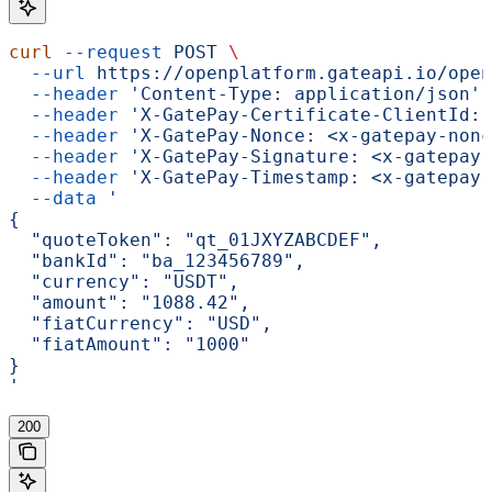
curl
 --request
 POST
 \
  --url
 https://openplatform.gateapi.io/open
  --header
 'Content-Type: application/json'
 
  --header
 'X-GatePay-Certificate-ClientId: 
  --header
 'X-GatePay-Nonce: <x-gatepay-nonc
  --header
 'X-GatePay-Signature: <x-gatepay-
  --header
 'X-GatePay-Timestamp: <x-gatepay-
  --data
 '
{
  "quoteToken": "qt_01JXYZABCDEF",
  "bankId": "ba_123456789",
  "currency": "USDT",
  "amount": "1088.42",
  "fiatCurrency": "USD",
  "fiatAmount": "1000"
}
'
200