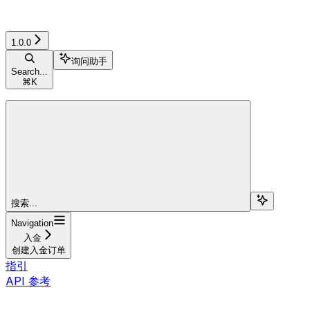
1.0.0
询问助手
Search...
⌘
K
搜索...
Navigation
入金
创建入金订单
指引
API 参考