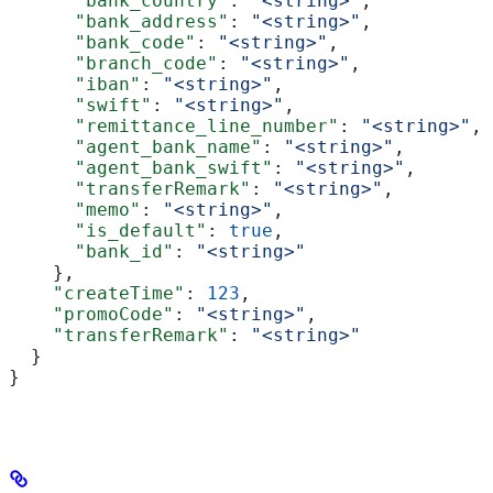
      "bank_country"
: 
"<string>"
,
      "bank_address"
: 
"<string>"
,
      "bank_code"
: 
"<string>"
,
      "branch_code"
: 
"<string>"
,
      "iban"
: 
"<string>"
,
      "swift"
: 
"<string>"
,
      "remittance_line_number"
: 
"<string>"
,
      "agent_bank_name"
: 
"<string>"
,
      "agent_bank_swift"
: 
"<string>"
,
      "transferRemark"
: 
"<string>"
,
      "memo"
: 
"<string>"
,
      "is_default"
: 
true
,
      "bank_id"
: 
"<string>"
    },
    "createTime"
: 
123
,
    "promoCode"
: 
"<string>"
,
    "transferRemark"
: 
"<string>"
  }
}