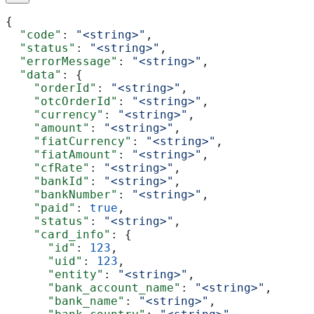
{
  "code"
: 
"<string>"
,
  "status"
: 
"<string>"
,
  "errorMessage"
: 
"<string>"
,
  "data"
: {
    "orderId"
: 
"<string>"
,
    "otcOrderId"
: 
"<string>"
,
    "currency"
: 
"<string>"
,
    "amount"
: 
"<string>"
,
    "fiatCurrency"
: 
"<string>"
,
    "fiatAmount"
: 
"<string>"
,
    "cfRate"
: 
"<string>"
,
    "bankId"
: 
"<string>"
,
    "bankNumber"
: 
"<string>"
,
    "paid"
: 
true
,
    "status"
: 
"<string>"
,
    "card_info"
: {
      "id"
: 
123
,
      "uid"
: 
123
,
      "entity"
: 
"<string>"
,
      "bank_account_name"
: 
"<string>"
,
      "bank_name"
: 
"<string>"
,