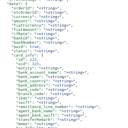
  "data"
: {
    "orderId"
: 
"<string>"
,
    "otcOrderId"
: 
"<string>"
,
    "currency"
: 
"<string>"
,
    "amount"
: 
"<string>"
,
    "fiatCurrency"
: 
"<string>"
,
    "fiatAmount"
: 
"<string>"
,
    "cfRate"
: 
"<string>"
,
    "bankId"
: 
"<string>"
,
    "bankNumber"
: 
"<string>"
,
    "paid"
: 
true
,
    "status"
: 
"<string>"
,
    "card_info"
: {
      "id"
: 
123
,
      "uid"
: 
123
,
      "entity"
: 
"<string>"
,
      "bank_account_name"
: 
"<string>"
,
      "bank_name"
: 
"<string>"
,
      "bank_country"
: 
"<string>"
,
      "bank_address"
: 
"<string>"
,
      "bank_code"
: 
"<string>"
,
      "branch_code"
: 
"<string>"
,
      "iban"
: 
"<string>"
,
      "swift"
: 
"<string>"
,
      "remittance_line_number"
: 
"<string>"
,
      "agent_bank_name"
: 
"<string>"
,
      "agent_bank_swift"
: 
"<string>"
,
      "transferRemark"
: 
"<string>"
,
      "memo"
: 
"<string>"
,