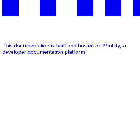
This documentation is built and hosted on Mintlify, a
developer documentation platform
Assistant
Responses
are
generated
using
AI
and
may
contain
mistakes.