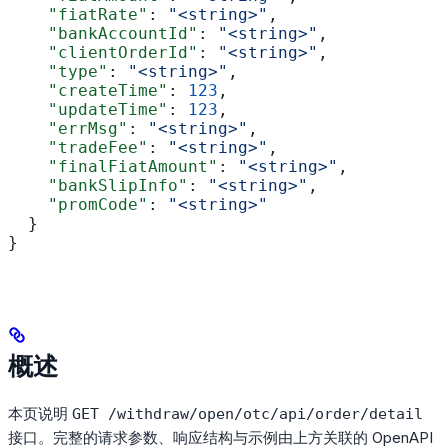
    "fiatRate"
: 
"<string>"
,
    "bankAccountId"
: 
"<string>"
,
    "clientOrderId"
: 
"<string>"
,
    "type"
: 
"<string>"
,
    "createTime"
: 
123
,
    "updateTime"
: 
123
,
    "errMsg"
: 
"<string>"
,
    "tradeFee"
: 
"<string>"
,
    "finalFiatAmount"
: 
"<string>"
,
    "bankSlipInfo"
: 
"<string>"
,
    "promCode"
: 
"<string>"
  }
}
概述
本页说明
GET /withdraw/open/otc/api/order/detail
接口。完整的请求参数、响应结构与示例由上方关联的 OpenAPI