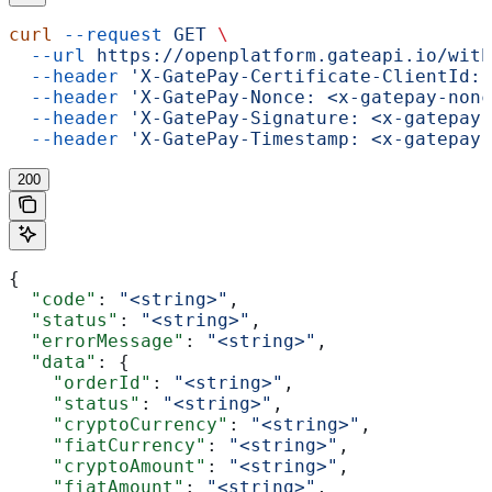
curl
 --request
 GET
 \
  --url
 https://openplatform.gateapi.io/with
  --header
 'X-GatePay-Certificate-ClientId: 
  --header
 'X-GatePay-Nonce: <x-gatepay-nonc
  --header
 'X-GatePay-Signature: <x-gatepay-
  --header
 'X-GatePay-Timestamp: <x-gatepay-
200
{
  "code"
: 
"<string>"
,
  "status"
: 
"<string>"
,
  "errorMessage"
: 
"<string>"
,
  "data"
: {
    "orderId"
: 
"<string>"
,
    "status"
: 
"<string>"
,
    "cryptoCurrency"
: 
"<string>"
,
    "fiatCurrency"
: 
"<string>"
,
    "cryptoAmount"
: 
"<string>"
,
    "fiatAmount"
: 
"<string>"
,