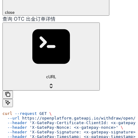
close
查询 OTC 出金订单详情
cURL
curl
 --request
 GET
 \
  --url
 https://openplatform.gateapi.io/withdraw/open/o
  --header
 'X-GatePay-Certificate-ClientId: <x-gatepay-
  --header
 'X-GatePay-Nonce: <x-gatepay-nonce>'
 \
  --header
 'X-GatePay-Signature: <x-gatepay-signature>'
  --header
 'X-GatePay-Timestamp: <x-gatepay-timestamp>'