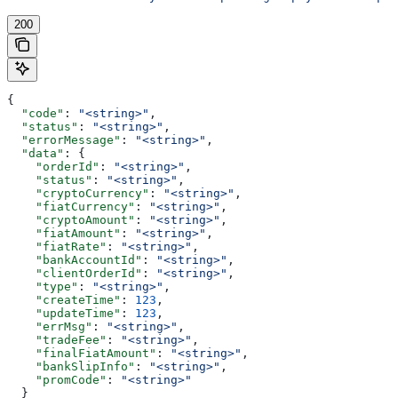
200
{
  "code"
: 
"<string>"
,
  "status"
: 
"<string>"
,
  "errorMessage"
: 
"<string>"
,
  "data"
: {
    "orderId"
: 
"<string>"
,
    "status"
: 
"<string>"
,
    "cryptoCurrency"
: 
"<string>"
,
    "fiatCurrency"
: 
"<string>"
,
    "cryptoAmount"
: 
"<string>"
,
    "fiatAmount"
: 
"<string>"
,
    "fiatRate"
: 
"<string>"
,
    "bankAccountId"
: 
"<string>"
,
    "clientOrderId"
: 
"<string>"
,
    "type"
: 
"<string>"
,
    "createTime"
: 
123
,
    "updateTime"
: 
123
,
    "errMsg"
: 
"<string>"
,
    "tradeFee"
: 
"<string>"
,
    "finalFiatAmount"
: 
"<string>"
,
    "bankSlipInfo"
: 
"<string>"
,
    "promCode"
: 
"<string>"
  }