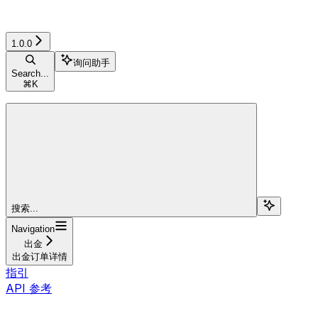
1.0.0
询问助手
Search...
⌘
K
搜索...
Navigation
出金
出金订单详情
指引
API 参考