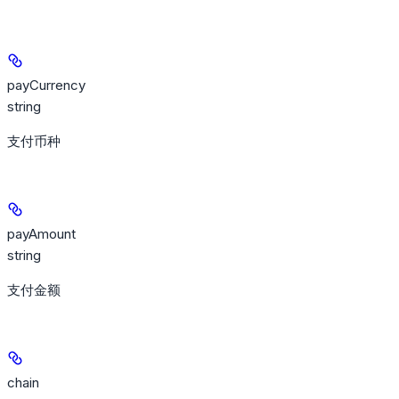
payCurrency
string
支付币种
payAmount
string
支付金额
chain