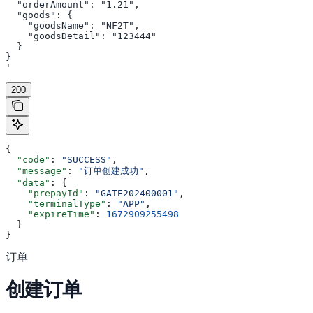
  "orderAmount": "1.21",

  "goods": {

    "goodsName": "NF2T",

    "goodsDetail": "123444"

  }

}

'
200
{
  "code"
: 
"SUCCESS"
,
  "message"
: 
"订单创建成功"
,
  "data"
: {
    "prepayId"
: 
"GATE202400001"
,
    "terminalType"
: 
"APP"
,
    "expireTime"
: 
1672909255498
  }
}
订单
创建订单