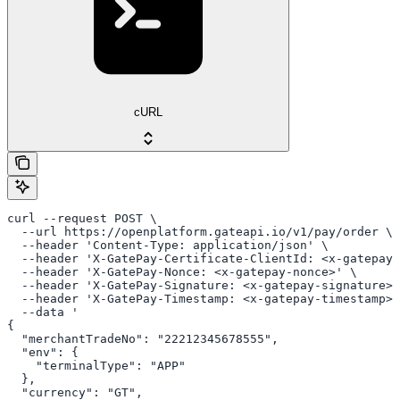
cURL
curl --request POST \

  --url https://openplatform.gateapi.io/v1/pay/order \

  --header 'Content-Type: application/json' \

  --header 'X-GatePay-Certificate-ClientId: <x-gatepay-
  --header 'X-GatePay-Nonce: <x-gatepay-nonce>' \

  --header 'X-GatePay-Signature: <x-gatepay-signature>'
  --header 'X-GatePay-Timestamp: <x-gatepay-timestamp>'
  --data '

{

  "merchantTradeNo": "22212345678555",

  "env": {

    "terminalType": "APP"

  },

  "currency": "GT",
