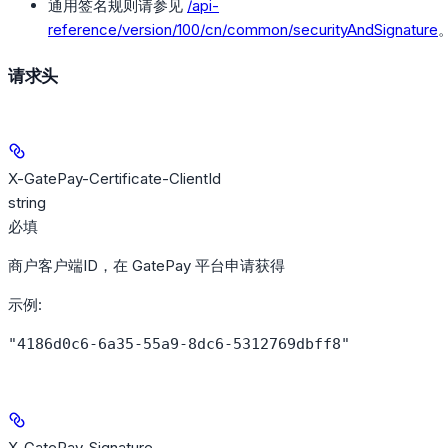
通用签名规则请参见
/api-
reference/version/100/cn/common/securityAndSignature
请求头
X-GatePay-Certificate-ClientId
string
必填
商户客户端ID，在 GatePay 平台申请获得
示例
:
"4186d0c6-6a35-55a9-8dc6-5312769dbff8"
X-GatePay-Signature