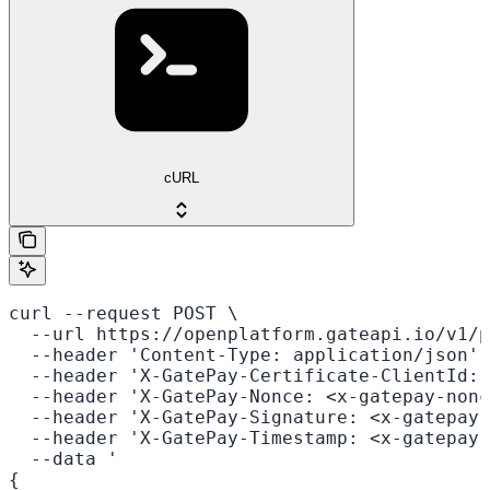
cURL
curl --request POST \

  --url https://openplatform.gateapi.io/v1/p
  --header 'Content-Type: application/json' 
  --header 'X-GatePay-Certificate-ClientId: 
  --header 'X-GatePay-Nonce: <x-gatepay-nonc
  --header 'X-GatePay-Signature: <x-gatepay-
  --header 'X-GatePay-Timestamp: <x-gatepay-
  --data '

{
