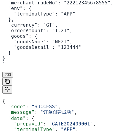
  "merchantTradeNo": "22212345678555",

  "env": {

    "terminalType": "APP"

  },

  "currency": "GT",

  "orderAmount": "1.21",

  "goods": {

    "goodsName": "NF2T",

    "goodsDetail": "123444"

  }

}

'
200
{
  "code"
: 
"SUCCESS"
,
  "message"
: 
"订单创建成功"
,
  "data"
: {
    "prepayId"
: 
"GATE202400001"
,
    "terminalType"
: 
"APP"
,