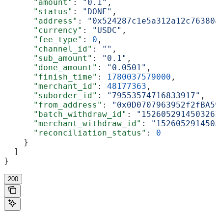
      "amount"
: 
"0.1"
,
      "status"
: 
"DONE"
,
      "address"
: 
"0x524287c1e5a312a12c76380a
      "currency"
: 
"USDC"
,
      "fee_type"
: 
0
,
      "channel_id"
: 
""
,
      "sub_amount"
: 
"0.1"
,
      "done_amount"
: 
"0.0501"
,
      "finish_time"
: 
1780037579000
,
      "merchant_id"
: 
48177363
,
      "suborder_id"
: 
"79553574716833917"
,
      "from_address"
: 
"0x0D0707963952f2fBA59
      "batch_withdraw_id"
: 
"1526052914503263
      "merchant_withdraw_id"
: 
"1526052914503
      "reconciliation_status"
: 
0
    }
  ]
}
200