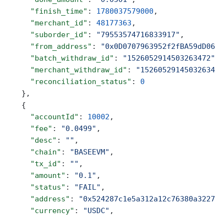
      "finish_time"
: 
1780037579000
,
      "merchant_id"
: 
48177363
,
      "suborder_id"
: 
"79553574716833917"
,
      "from_address"
: 
"0x0D0707963952f2fBA59dD06
      "batch_withdraw_id"
: 
"1526052914503263472"
      "merchant_withdraw_id"
: 
"15260529145032634
      "reconciliation_status"
: 
0
    },
    {
      "accountId"
: 
10002
,
      "fee"
: 
"0.0499"
,
      "desc"
: 
""
,
      "chain"
: 
"BASEEVM"
,
      "tx_id"
: 
""
,
      "amount"
: 
"0.1"
,
      "status"
: 
"FAIL"
,
      "address"
: 
"0x524287c1e5a312a12c76380a3227
      "currency"
: 
"USDC"
,