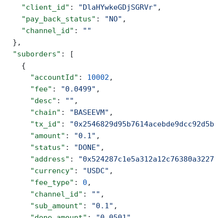
    "client_id"
: 
"DlaHYwkeGDjSGRVr"
,
    "pay_back_status"
: 
"NO"
,
    "channel_id"
: 
""
  },
  "suborders"
: [
    {
      "accountId"
: 
10002
,
      "fee"
: 
"0.0499"
,
      "desc"
: 
""
,
      "chain"
: 
"BASEEVM"
,
      "tx_id"
: 
"0x2546829d95b7614acebde9dcc92d5b
      "amount"
: 
"0.1"
,
      "status"
: 
"DONE"
,
      "address"
: 
"0x524287c1e5a312a12c76380a3227
      "currency"
: 
"USDC"
,
      "fee_type"
: 
0
,
      "channel_id"
: 
""
,
      "sub_amount"
: 
"0.1"
,
      "done_amount"
: 
"0.0501"
,