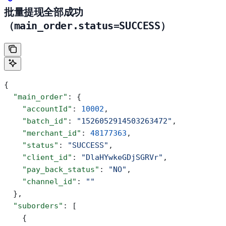
批量提现全部成功
（
main_order.status=SUCCESS
）
{
  "main_order"
: {
    "accountId"
: 
10002
,
    "batch_id"
: 
"1526052914503263472"
,
    "merchant_id"
: 
48177363
,
    "status"
: 
"SUCCESS"
,
    "client_id"
: 
"DlaHYwkeGDjSGRVr"
,
    "pay_back_status"
: 
"NO"
,
    "channel_id"
: 
""
  },
  "suborders"
: [
    {