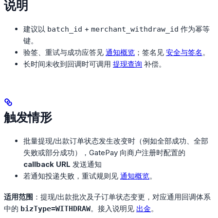
说明
建议以
+
作为幂等
batch_id
merchant_withdraw_id
键。
验签、重试与成功应答见
通知概览
；签名见
安全与签名
。
长时间未收到回调时可调用
提现查询
补偿。
触发情形
批量提现/出款订单状态发生改变时（例如全部成功、全部
失败或部分成功），GatePay 向商户注册时配置的
callback URL
发送通知
若通知投递失败，重试规则见
通知概览
。
适用范围
：提现/出款批次及子订单状态变更，对应通用回调体系
中的
。接入说明见
出金
。
bizType=WITHDRAW