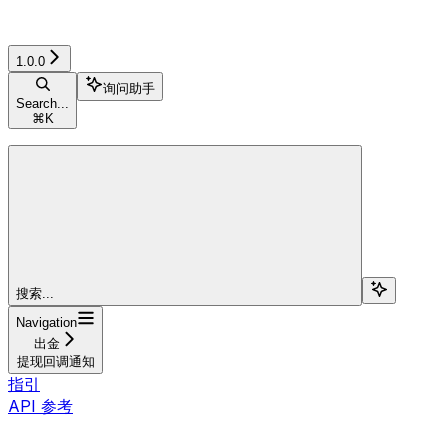
1.0.0
询问助手
Search...
⌘
K
搜索...
Navigation
出金
提现回调通知
指引
API 参考