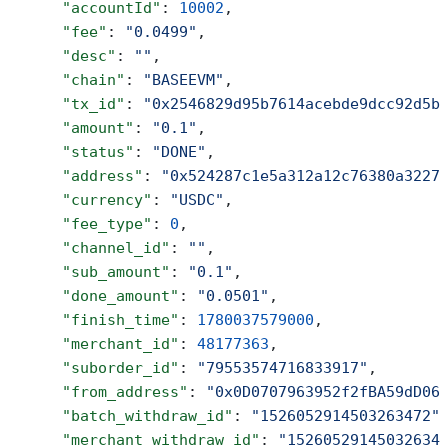
      "accountId"
: 
10002
,
      "fee"
: 
"0.0499"
,
      "desc"
: 
""
,
      "chain"
: 
"BASEEVM"
,
      "tx_id"
: 
"0x2546829d95b7614acebde9dcc92d5b
      "amount"
: 
"0.1"
,
      "status"
: 
"DONE"
,
      "address"
: 
"0x524287c1e5a312a12c76380a3227
      "currency"
: 
"USDC"
,
      "fee_type"
: 
0
,
      "channel_id"
: 
""
,
      "sub_amount"
: 
"0.1"
,
      "done_amount"
: 
"0.0501"
,
      "finish_time"
: 
1780037579000
,
      "merchant_id"
: 
48177363
,
      "suborder_id"
: 
"79553574716833917"
,
      "from_address"
: 
"0x0D0707963952f2fBA59dD06
      "batch_withdraw_id"
: 
"1526052914503263472"
      "merchant_withdraw_id"
: 
"15260529145032634