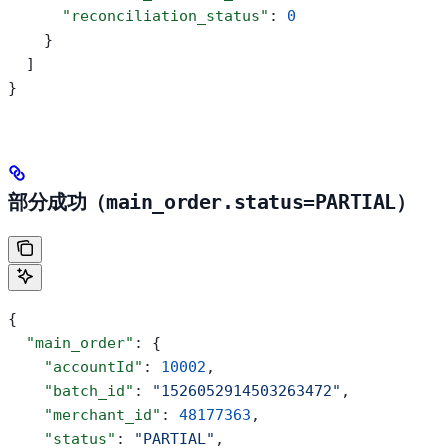
      "reconciliation_status"
: 
0
    }
  ]
}
部分成功（
main_order.status=PARTIAL
）
{
  "main_order"
: {
    "accountId"
: 
10002
,
    "batch_id"
: 
"1526052914503263472"
,
    "merchant_id"
: 
48177363
,
    "status"
: 
"PARTIAL"
,