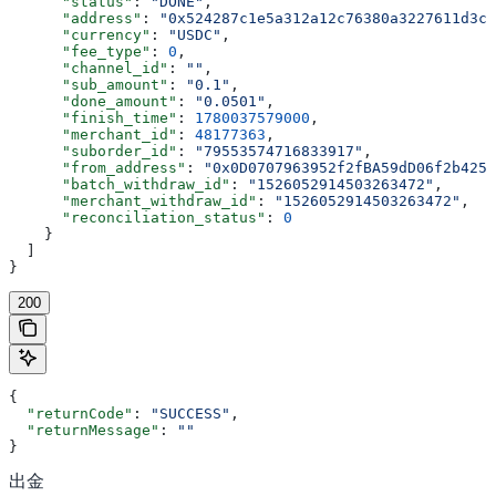
      "status"
: 
"DONE"
,
      "address"
: 
"0x524287c1e5a312a12c76380a3227611d3cb
      "currency"
: 
"USDC"
,
      "fee_type"
: 
0
,
      "channel_id"
: 
""
,
      "sub_amount"
: 
"0.1"
,
      "done_amount"
: 
"0.0501"
,
      "finish_time"
: 
1780037579000
,
      "merchant_id"
: 
48177363
,
      "suborder_id"
: 
"79553574716833917"
,
      "from_address"
: 
"0x0D0707963952f2fBA59dD06f2b425a
      "batch_withdraw_id"
: 
"1526052914503263472"
,
      "merchant_withdraw_id"
: 
"1526052914503263472"
,
      "reconciliation_status"
: 
0
    }
  ]
}
200
{
  "returnCode"
: 
"SUCCESS"
,
  "returnMessage"
: 
""
}
出金