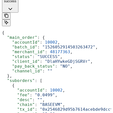
success
{
  "main_order"
: {
    "accountId"
: 
10002
,
    "batch_id"
: 
"1526052914503263472"
,
    "merchant_id"
: 
48177363
,
    "status"
: 
"SUCCESS"
,
    "client_id"
: 
"DlaHYwkeGDjSGRVr"
,
    "pay_back_status"
: 
"NO"
,
    "channel_id"
: 
""
  },
  "suborders"
: [
    {
      "accountId"
: 
10002
,
      "fee"
: 
"0.0499"
,
      "desc"
: 
""
,
      "chain"
: 
"BASEEVM"
,
      "tx_id"
: 
"0x2546829d95b7614acebde9dcc9