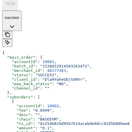
JSON
success
{
  "main_order"
: {
    "accountId"
: 
10002
,
    "batch_id"
: 
"1526052914503263472"
,
    "merchant_id"
: 
48177363
,
    "status"
: 
"SUCCESS"
,
    "client_id"
: 
"DlaHYwkeGDjSGRVr"
,
    "pay_back_status"
: 
"NO"
,
    "channel_id"
: 
""
  },
  "suborders"
: [
    {
      "accountId"
: 
10002
,
      "fee"
: 
"0.0499"
,
      "desc"
: 
""
,
      "chain"
: 
"BASEEVM"
,
      "tx_id"
: 
"0x2546829d95b7614acebde9dcc92d5b880ae82
      "amount"
: 
"0.1"
,