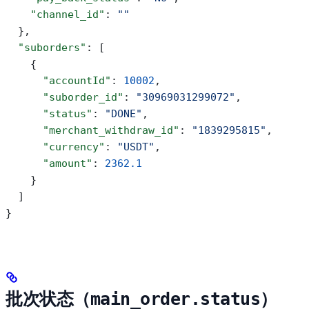
    "channel_id"
: 
""
  },
  "suborders"
: [
    {
      "accountId"
: 
10002
,
      "suborder_id"
: 
"30969031299072"
,
      "status"
: 
"DONE"
,
      "merchant_withdraw_id"
: 
"1839295815"
,
      "currency"
: 
"USDT"
,
      "amount"
: 
2362.1
    }
  ]
}
批次状态（
）
main_order.status