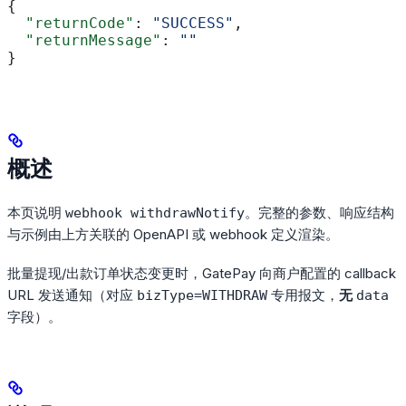
{
  "returnCode"
: 
"SUCCESS"
,
  "returnMessage"
: 
""
}
概述
本页说明
。完整的参数、响应结构
webhook withdrawNotify
与示例由上方关联的 OpenAPI 或 webhook 定义渲染。
批量提现/出款订单状态变更时，GatePay 向商户配置的 callback
URL 发送通知（对应
专用报文，
无
bizType=WITHDRAW
data
字段）。