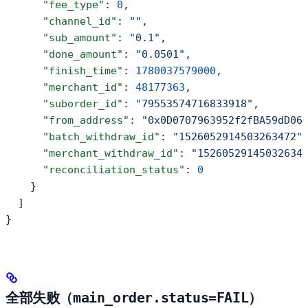
      "fee_type"
: 
0
,
      "channel_id"
: 
""
,
      "sub_amount"
: 
"0.1"
,
      "done_amount"
: 
"0.0501"
,
      "finish_time"
: 
1780037579000
,
      "merchant_id"
: 
48177363
,
      "suborder_id"
: 
"79553574716833918"
,
      "from_address"
: 
"0x0D0707963952f2fBA59dD06
      "batch_withdraw_id"
: 
"1526052914503263472"
      "merchant_withdraw_id"
: 
"15260529145032634
      "reconciliation_status"
: 
0
    }
  ]
}
全部失败（
main_order.status=FAIL
）