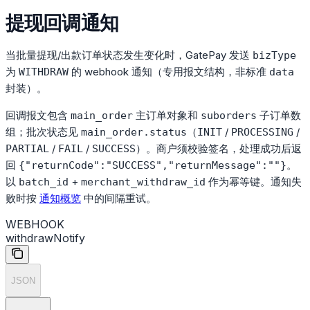
提现回调通知
当批量提现/出款订单状态发生变化时，GatePay 发送
bizType
为
的 webhook 通知（专用报文结构，非标准
WITHDRAW
data
封装）。
回调报文包含
主订单对象和
子订单数
main_order
suborders
组；批次状态见
（
/
/
main_order.status
INIT
PROCESSING
/
/
）。商户须校验签名，处理成功后返
PARTIAL
FAIL
SUCCESS
回
。
{"returnCode":"SUCCESS","returnMessage":""}
以
+
作为幂等键。通知失
batch_id
merchant_withdraw_id
败时按
通知概览
中的间隔重试。
WEBHOOK
withdrawNotify
JSON