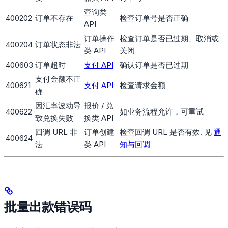
查询类
400202
订单不存在
检查订单号是否正确
API
订单操作
检查订单是否已过期、取消或
400204
订单状态非法
类 API
关闭
400603
订单超时
支付 API
确认订单是否已过期
支付金额不正
400621
支付 API
检查请求金额
确
因汇率波动导
报价 / 兑
400622
如业务流程允许，可重试
致兑换失败
换类 API
回调 URL 非
订单创建
检查回调 URL 是否有效. 见
通
400624
法
类 API
知与回调
批量出款错误码