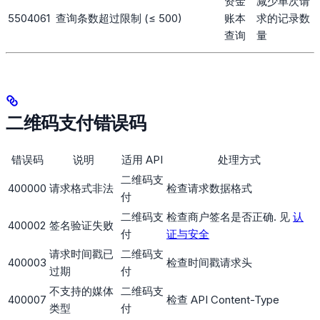
资金
减少单次请
5504061
查询条数超过限制 (≤ 500)
账本
求的记录数
查询
量
二维码支付错误码
错误码
说明
适用 API
处理方式
二维码支
400000
请求格式非法
检查请求数据格式
付
二维码支
检查商户签名是否正确. 见
认
400002
签名验证失败
付
证与安全
请求时间戳已
二维码支
400003
检查时间戳请求头
过期
付
不支持的媒体
二维码支
400007
检查 API Content-Type
类型
付