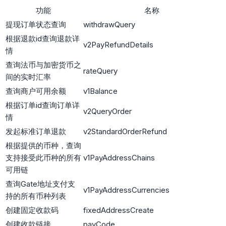
功能
名称
提现订单状态查询
withdrawQuery
根据退款id查询退款详
v2PayRefundDetails
情
查询法币与加密货币之
rateQuery
间的实时汇率
查询商户可用余额
v1Balance
根据订单id查询订单详
v2QueryOrder
情
发起标准订单退款
v2StandardOrderRefund
根据提供的币种，查询
支持接受此币种的所有
v1PayAddressChains
可用链
查询Gate地址支付支
v1PayAddressCurrencies
持的所有币种列表
创建固定收款码
fixedAddressCreate
创建收款链接
payCode