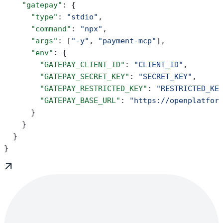
    "gatepay"
: {
      "type"
: 
"stdio"
,
      "command"
: 
"npx"
,
      "args"
: [
"-y"
, 
"payment-mcp"
],
      "env"
: {
        "GATEPAY_CLIENT_ID"
: 
"CLIENT_ID"
,
        "GATEPAY_SECRET_KEY"
: 
"SECRET_KEY"
,
        "GATEPAY_RESTRICTED_KEY"
: 
"RESTRICTED_KE
        "GATEPAY_BASE_URL"
: 
"https://openplatfor
      }
    }
  }
}