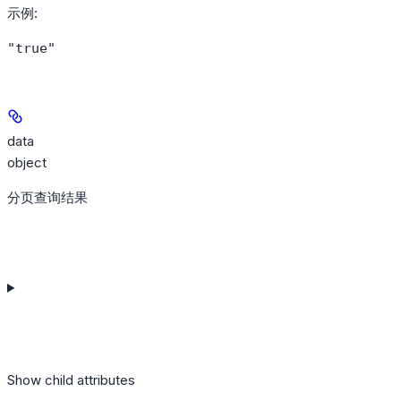
示例
:
"true"
data
object
分页查询结果
Show
child attributes