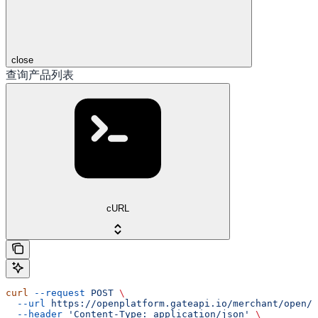
close
查询产品列表
cURL
curl
 --request
 POST
 \
  --url
 https://openplatform.gateapi.io/merchant/open/i
  --header
 'Content-Type: application/json'
 \