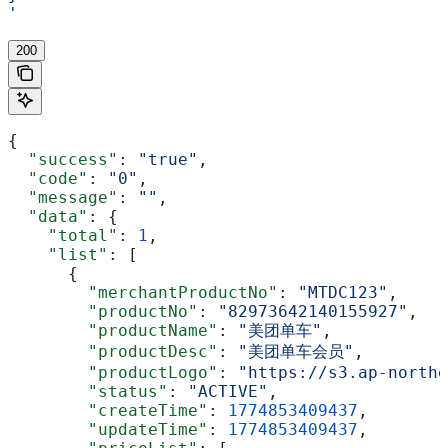
'
200
{
  "success"
: 
"true"
,
  "code"
: 
"0"
,
  "message"
: 
""
,
  "data"
: {
    "total"
: 
1
,
    "list"
: [
      {
        "merchantProductNo"
: 
"MTDC123"
,
        "productNo"
: 
"82973642140155927"
,
        "productName"
: 
"美团单车"
,
        "productDesc"
: 
"美团单车会员"
,
        "productLogo"
: 
"https://s3.ap-northe
        "status"
: 
"ACTIVE"
,
        "createTime"
: 
1774853409437
,
        "updateTime"
: 
1774853409437
,