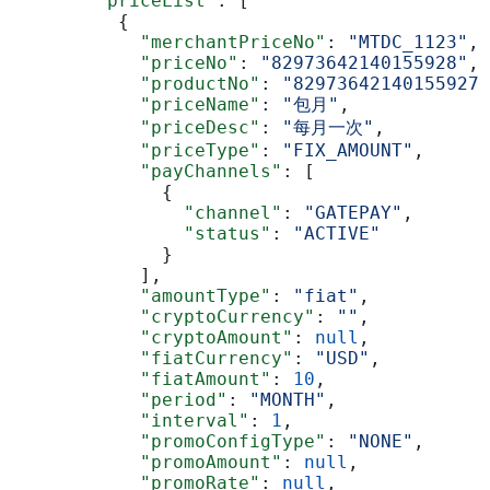
        "priceList"
: [
          {
            "merchantPriceNo"
: 
"MTDC_1123"
,
            "priceNo"
: 
"82973642140155928"
,
            "productNo"
: 
"82973642140155927"
            "priceName"
: 
"包月"
,
            "priceDesc"
: 
"每月一次"
,
            "priceType"
: 
"FIX_AMOUNT"
,
            "payChannels"
: [
              {
                "channel"
: 
"GATEPAY"
,
                "status"
: 
"ACTIVE"
              }
            ],
            "amountType"
: 
"fiat"
,
            "cryptoCurrency"
: 
""
,
            "cryptoAmount"
: 
null
,
            "fiatCurrency"
: 
"USD"
,
            "fiatAmount"
: 
10
,
            "period"
: 
"MONTH"
,
            "interval"
: 
1
,
            "promoConfigType"
: 
"NONE"
,
            "promoAmount"
: 
null
,
            "promoRate"
: 
null
,