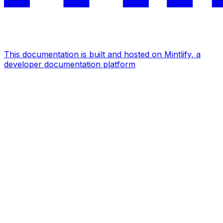
This documentation is built and hosted on Mintlify, a
developer documentation platform
Assistant
Responses
are
generated
using
AI
and
may
contain
mistakes.