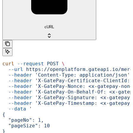
cURL
curl
 --request
 POST
 \
  --url
 https://openplatform.gateapi.io/merc
  --header
 'Content-Type: application/json'
 
  --header
 'X-GatePay-Certificate-ClientId: 
  --header
 'X-GatePay-Nonce: <x-gatepay-nonc
  --header
 'X-GatePay-On-Behalf-Of: <x-gatep
  --header
 'X-GatePay-Signature: <x-gatepay-
  --header
 'X-GatePay-Timestamp: <x-gatepay-
  --data
 '
{
  "pageNo": 1,
  "pageSize": 10
}