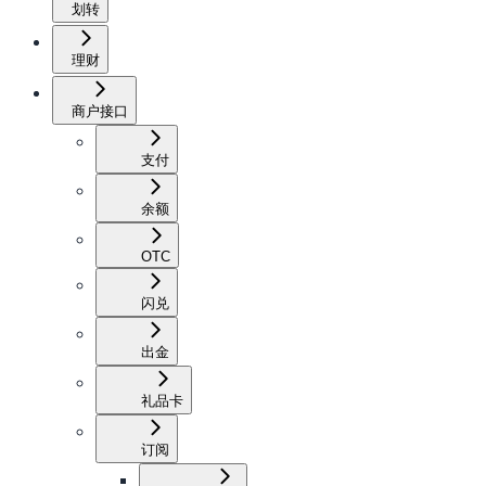
划转
理财
商户接口
支付
余额
OTC
闪兑
出金
礼品卡
订阅