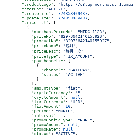
        "productLogo"
: 
"https://s3.ap-northeast-1.amazo
        "status"
: 
"ACTIVE"
,
        "createTime"
: 
1774853409437
,
        "updateTime"
: 
1774853409437
,
        "priceList"
: [
          {
            "merchantPriceNo"
: 
"MTDC_1123"
,
            "priceNo"
: 
"82973642140155928"
,
            "productNo"
: 
"82973642140155927"
,
            "priceName"
: 
"包月"
,
            "priceDesc"
: 
"每月一次"
,
            "priceType"
: 
"FIX_AMOUNT"
,
            "payChannels"
: [
              {
                "channel"
: 
"GATEPAY"
,
                "status"
: 
"ACTIVE"
              }
            ],
            "amountType"
: 
"fiat"
,
            "cryptoCurrency"
: 
""
,
            "cryptoAmount"
: 
null
,
            "fiatCurrency"
: 
"USD"
,
            "fiatAmount"
: 
10
,
            "period"
: 
"MONTH"
,
            "interval"
: 
1
,
            "promoConfigType"
: 
"NONE"
,
            "promoAmount"
: 
null
,
            "promoRate"
: 
null
,
            "status"
: 
"ACTIVE"
,