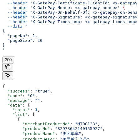
  --header
 'X-GatePay-Certificate-ClientId: <x-gatepay-
  --header
 'X-GatePay-Nonce: <x-gatepay-nonce>'
 \
  --header
 'X-GatePay-On-Behalf-Of: <x-gatepay-on-behal
  --header
 'X-GatePay-Signature: <x-gatepay-signature>'
  --header
 'X-GatePay-Timestamp: <x-gatepay-timestamp>'
  --data
 '
{
  "pageNo": 1,
  "pageSize": 10
}
'
200
{
  "success"
: 
"true"
,
  "code"
: 
"0"
,
  "message"
: 
""
,
  "data"
: {
    "total"
: 
1
,
    "list"
: [
      {
        "merchantProductNo"
: 
"MTDC123"
,
        "productNo"
: 
"82973642140155927"
,
        "productName"
: 
"美团单车"
,
        "productDesc"
: 
"美团单车会员"
,