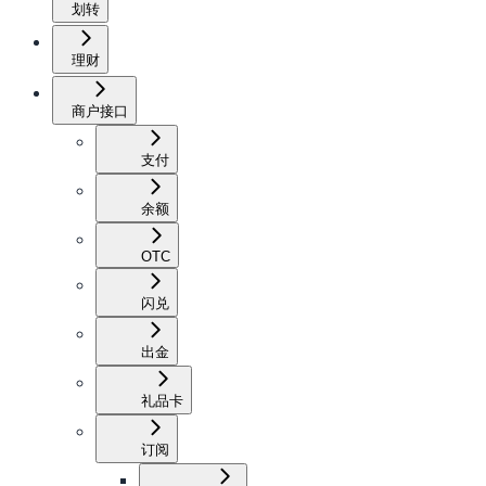
划转
理财
商户接口
支付
余额
OTC
闪兑
出金
礼品卡
订阅