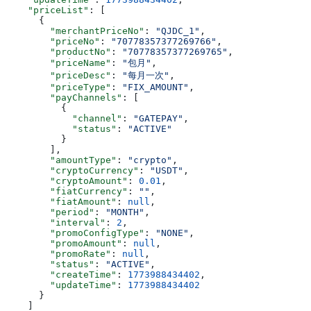
    "priceList"
: [
      {
        "merchantPriceNo"
: 
"QJDC_1"
,
        "priceNo"
: 
"70778357377269766"
,
        "productNo"
: 
"70778357377269765"
,
        "priceName"
: 
"包月"
,
        "priceDesc"
: 
"每月一次"
,
        "priceType"
: 
"FIX_AMOUNT"
,
        "payChannels"
: [
          {
            "channel"
: 
"GATEPAY"
,
            "status"
: 
"ACTIVE"
          }
        ],
        "amountType"
: 
"crypto"
,
        "cryptoCurrency"
: 
"USDT"
,
        "cryptoAmount"
: 
0.01
,
        "fiatCurrency"
: 
""
,
        "fiatAmount"
: 
null
,
        "period"
: 
"MONTH"
,
        "interval"
: 
2
,
        "promoConfigType"
: 
"NONE"
,
        "promoAmount"
: 
null
,
        "promoRate"
: 
null
,
        "status"
: 
"ACTIVE"
,
        "createTime"
: 
1773988434402
,
        "updateTime"
: 
1773988434402
      }
    ]