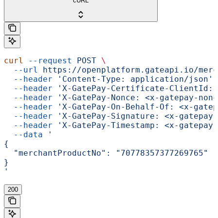
cURL
curl
 --request
 POST
 \
  --url
 https://openplatform.gateapi.io/merc
  --header
 'Content-Type: application/json'
 
  --header
 'X-GatePay-Certificate-ClientId: 
  --header
 'X-GatePay-Nonce: <x-gatepay-nonc
  --header
 'X-GatePay-On-Behalf-Of: <x-gatep
  --header
 'X-GatePay-Signature: <x-gatepay-
  --header
 'X-GatePay-Timestamp: <x-gatepay-
  --data
 '
{
  "merchantProductNo": "70778357377269765"
}
'
200