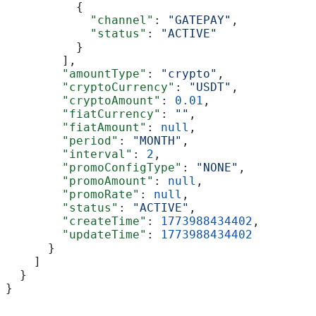
          {
            "channel"
: 
"GATEPAY"
,
            "status"
: 
"ACTIVE"
          }
        ],
        "amountType"
: 
"crypto"
,
        "cryptoCurrency"
: 
"USDT"
,
        "cryptoAmount"
: 
0.01
,
        "fiatCurrency"
: 
""
,
        "fiatAmount"
: 
null
,
        "period"
: 
"MONTH"
,
        "interval"
: 
2
,
        "promoConfigType"
: 
"NONE"
,
        "promoAmount"
: 
null
,
        "promoRate"
: 
null
,
        "status"
: 
"ACTIVE"
,
        "createTime"
: 
1773988434402
,
        "updateTime"
: 
1773988434402
      }
    ]
  }
}