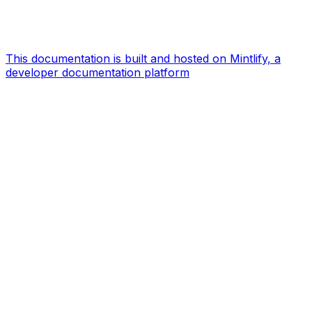
This documentation is built and hosted on Mintlify, a
developer documentation platform
Assistant
Responses
are
generated
using
AI
and
may
contain
mistakes.