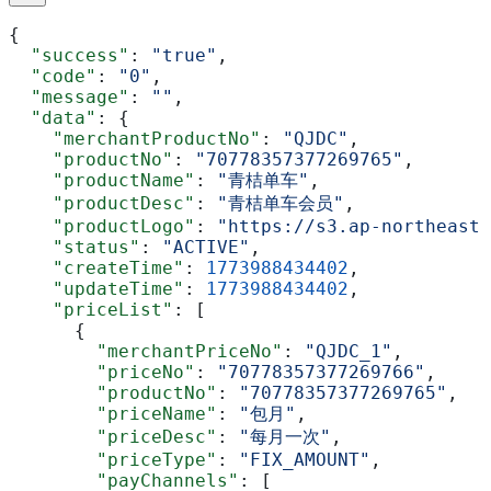
{
  "success"
: 
"true"
,
  "code"
: 
"0"
,
  "message"
: 
""
,
  "data"
: {
    "merchantProductNo"
: 
"QJDC"
,
    "productNo"
: 
"70778357377269765"
,
    "productName"
: 
"青桔单车"
,
    "productDesc"
: 
"青桔单车会员"
,
    "productLogo"
: 
"https://s3.ap-northeast-
    "status"
: 
"ACTIVE"
,
    "createTime"
: 
1773988434402
,
    "updateTime"
: 
1773988434402
,
    "priceList"
: [
      {
        "merchantPriceNo"
: 
"QJDC_1"
,
        "priceNo"
: 
"70778357377269766"
,
        "productNo"
: 
"70778357377269765"
,
        "priceName"
: 
"包月"
,
        "priceDesc"
: 
"每月一次"
,
        "priceType"
: 
"FIX_AMOUNT"
,
        "payChannels"
: [