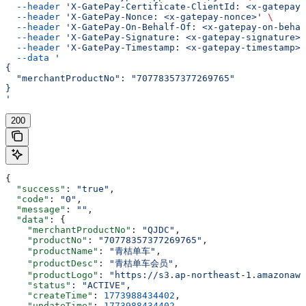
  --header
 'X-GatePay-Certificate-ClientId: <x-gatepay-
  --header
 'X-GatePay-Nonce: <x-gatepay-nonce>'
 \
  --header
 'X-GatePay-On-Behalf-Of: <x-gatepay-on-behal
  --header
 'X-GatePay-Signature: <x-gatepay-signature>'
  --header
 'X-GatePay-Timestamp: <x-gatepay-timestamp>'
  --data
 '
{
  "merchantProductNo": "70778357377269765"
}
'
200
{
  "success"
: 
"true"
,
  "code"
: 
"0"
,
  "message"
: 
""
,
  "data"
: {
    "merchantProductNo"
: 
"QJDC"
,
    "productNo"
: 
"70778357377269765"
,
    "productName"
: 
"青桔单车"
,
    "productDesc"
: 
"青桔单车会员"
,
    "productLogo"
: 
"https://s3.ap-northeast-1.amazonaws
    "status"
: 
"ACTIVE"
,
    "createTime"
: 
1773988434402
,
    "updateTime"
: 
1773988434402
,