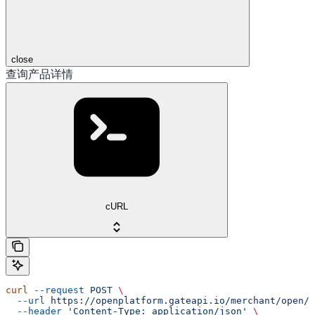
close
查询产品详情
cURL
curl
 --request
 POST
 \
  --url
 https://openplatform.gateapi.io/merchant/open/i
  --header
 'Content-Type: application/json'
 \