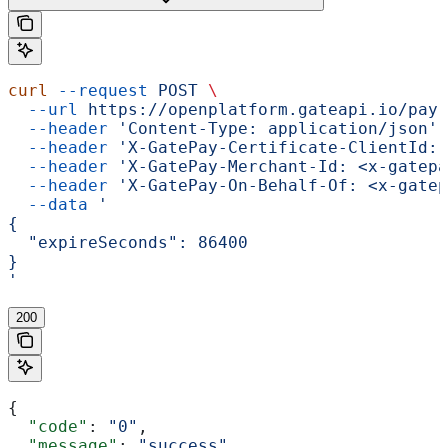
curl
 --request
 POST
 \
  --url
 https://openplatform.gateapi.io/pay-
  --header
 'Content-Type: application/json'
 
  --header
 'X-GatePay-Certificate-ClientId: 
  --header
 'X-GatePay-Merchant-Id: <x-gatepa
  --header
 'X-GatePay-On-Behalf-Of: <x-gatep
  --data
 '
{
  "expireSeconds": 86400
}
'
200
{
  "code"
: 
"0"
,
  "message"
: 
"success"
,