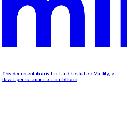
This documentation is built and hosted on Mintlify, a
developer documentation platform
Assistant
Responses
are
generated