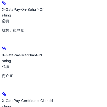
X-GatePay-On-Behalf-Of
string
必填
机构子账户 ID
X-GatePay-Merchant-Id
string
必填
商户 ID
X-GatePay-Certificate-ClientId
string