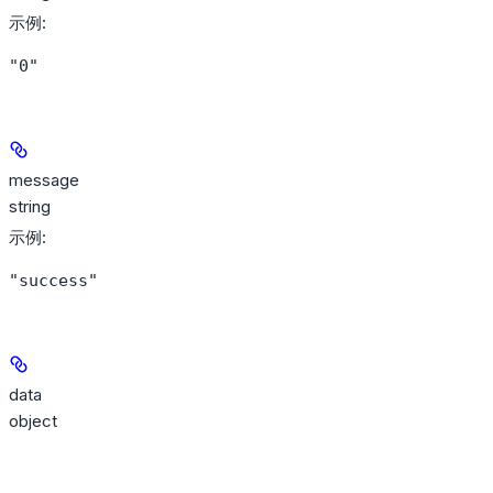
示例
:
"0"
message
string
示例
:
"success"
data
object