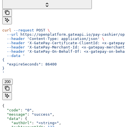
curl
 --request
 POST
 \
  --url
 https://openplatform.gateapi.io/pay-cashier/ope
  --header
 'Content-Type: application/json'
 \
  --header
 'X-GatePay-Certificate-ClientId: <x-gatepay-
  --header
 'X-GatePay-Merchant-Id: <x-gatepay-merchant-
  --header
 'X-GatePay-On-Behalf-Of: <x-gatepay-on-behal
  --data
 '
{
  "expireSeconds": 86400
}
'
200
{
  "code"
: 
"0"
,
  "message"
: 
"success"
,
  "data"
: {
    "authUrl"
: 
"<string>"
,