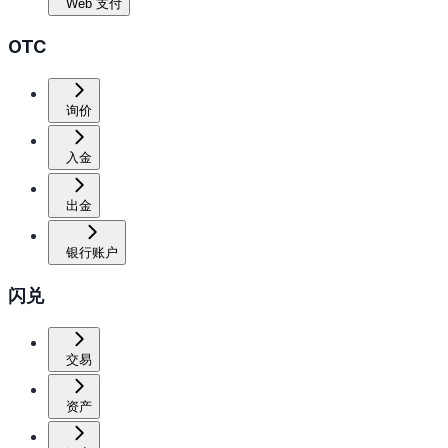
Web 支付
OTC
询价
入金
出金
银行账户
闪兑
交易
资产