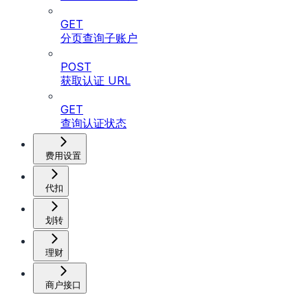
GET
分页查询子账户
POST
获取认证 URL
GET
查询认证状态
费用设置
代扣
划转
理财
商户接口