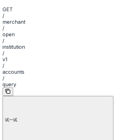
GET
/
merchant
/
open
/
institution
/
v1
/
accounts
/
query
试一试