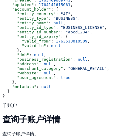
    "created"
: 
1763469689743
,
    "updated"
: 
1764141615061
,
    "account_holder"
: {
      "entity_country"
: 
"AF"
,
      "entity_type"
: 
"BUSINESS"
,
      "entity_name"
: 
null
,
      "entity_id_type"
: 
"BUSINESS_LICENSE"
,
      "entity_id_number"
: 
"abcd1234"
,
      "entity_id_expiry"
: {
        "valid_from"
: 
1763538010509
,
        "valid_to"
: 
null
      },
      "dob"
: 
null
,
      "business_registration"
: 
null
,
      "address"
: 
null
,
      "merchant_category"
: 
"GENERAL_RETAIL"
,
      "website"
: 
null
,
      "user_agreement"
: 
true
    },
    "metadata"
: 
null
  }
}
子账户
查询子账户详情
查询子账户详情。