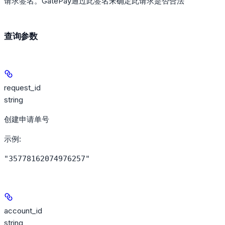
请求签名。GatePay通过此签名来确定此请求是否合法
查询参数
request_id
string
创建申请单号
示例
:
"35778162074976257"
account_id
string