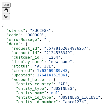
200
{
  "status"
: 
"SUCCESS"
,
  "code"
: 
"000000"
,
  "errorMessage"
: 
""
,
  "data"
: {
    "request_id"
: 
"35778162074976257"
,
    "account_id"
: 
"2124538349"
,
    "customer_id"
: 
"1234"
,
    "display_name"
: 
"new name"
,
    "status"
: 
"ACTIVE"
,
    "created"
: 
1763469689743
,
    "updated"
: 
1764141615061
,
    "account_holder"
: {
      "entity_country"
: 
"AF"
,
      "entity_type"
: 
"BUSINESS"
,
      "entity_name"
: 
null
,
      "entity_id_type"
: 
"BUSINESS_LICENSE"
,
      "entity_id_number"
: 
"abcd1234"
,