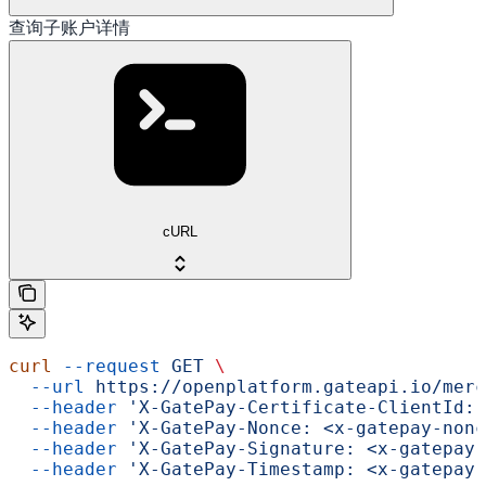
查询子账户详情
cURL
curl
 --request
 GET
 \
  --url
 https://openplatform.gateapi.io/merc
  --header
 'X-GatePay-Certificate-ClientId: 
  --header
 'X-GatePay-Nonce: <x-gatepay-nonc
  --header
 'X-GatePay-Signature: <x-gatepay-
  --header
 'X-GatePay-Timestamp: <x-gatepay-