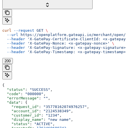
curl
 --request
 GET
 \
  --url
 https://openplatform.gateapi.io/merchant/open/i
  --header
 'X-GatePay-Certificate-ClientId: <x-gatepay-
  --header
 'X-GatePay-Nonce: <x-gatepay-nonce>'
 \
  --header
 'X-GatePay-Signature: <x-gatepay-signature>'
  --header
 'X-GatePay-Timestamp: <x-gatepay-timestamp>'
200
{
  "status"
: 
"SUCCESS"
,
  "code"
: 
"000000"
,
  "errorMessage"
: 
""
,
  "data"
: {
    "request_id"
: 
"35778162074976257"
,
    "account_id"
: 
"2124538349"
,
    "customer_id"
: 
"1234"
,
    "display_name"
: 
"new name"
,
    "status"
: 
"ACTIVE"
,