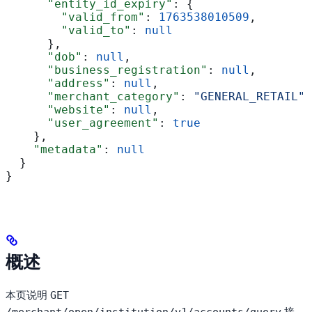
      "entity_id_expiry"
: {
        "valid_from"
: 
1763538010509
,
        "valid_to"
: 
null
      },
      "dob"
: 
null
,
      "business_registration"
: 
null
,
      "address"
: 
null
,
      "merchant_category"
: 
"GENERAL_RETAIL"
,
      "website"
: 
null
,
      "user_agreement"
: 
true
    },
    "metadata"
: 
null
  }
}
概述
本页说明
GET
接