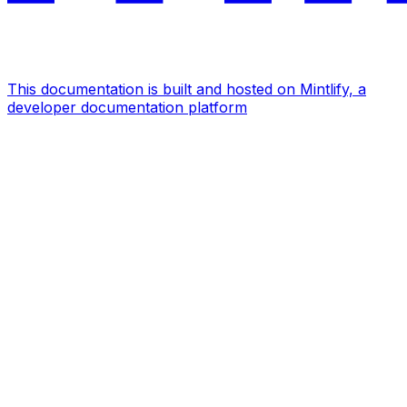
This documentation is built and hosted on Mintlify, a
developer documentation platform
Assistant
Responses
are
generated
using
AI
and
may
contain
mistakes.